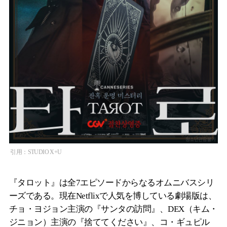
引用：STUDIO X+U
『タロット』は全7エピソードからなるオムニバスシリ
ーズである。現在Netflixで人気を博している劇場版は、
チョ・ヨジョン主演の『サンタの訪問』、DEX（キム・
ジニョン）主演の『捨ててください』、コ・ギュピル