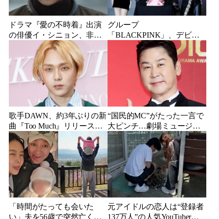
ドラマ『愛の不時着』出演
グループ
の俳優イ・シニョン、非公
「BLACKPINK」、デビュ
開で入隊していたことを報
ー10周年イベントに参加…
告…新兵教育修了日に自筆
ジス、ジェニー、ロゼ、リ
手紙を公開
サのメンバー全員が参加決
定
歌手DAWN、約3年ぶりの新
“国民的MC”がたった一言で
曲『Too Much』リリース
大ピンチ…劇場ミュージカ
「他人の目や数字ばかり気
ルを巡る発言に批判続出、
にしていた」
ついに長文で謝罪
「時間がたっても会いた
元アイドルの恋人は“登録者
い」夫を56歳で突然亡くし
137万人”の人気YouTuberだ