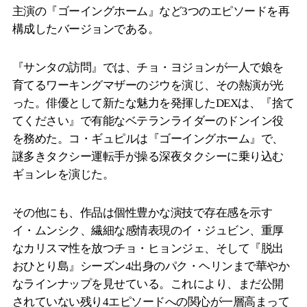
主演の『ゴーイングホーム』など3つのエピソードを再
構成したバージョンである。
『サンタの訪問』では、チョ・ヨジョンが一人で娘を
育てるワーキングマザーのジウを演じ、その熱演が光
った。俳優として新たな魅力を発揮したDEXは、『捨て
てください』で有能なベテランライダーのドンイン役
を務めた。コ・ギュピルは『ゴーイングホーム』で、
謎多きタクシー運転手が操る深夜タクシーに乗り込む
ギョンレを演じた。
その他にも、作品は個性豊かな演技で存在感を示す
イ・ムンシク、繊細な感情表現のイ・ジュビン、重厚
なカリスマ性を放つチョ・ヒョンジェ、そして『脱出
おひとり島』シーズン4出身のパク・ヘリンまで華やか
なラインナップを見せている。これにより、まだ公開
されていない残り4エピソードへの関心が一層高まって