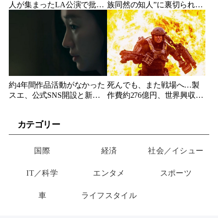
人が集まったLA公演で批判
族同然の知人”に裏切られ
続出、人気コメディアンが
た…収益9対1、10年間の奴
頭を下げた理由
隷契約で人生が一変
約4年間作品活動がなかった
死んでも、また戦場へ…製
スエ、公式SNS開設と新ビ
作費約276億円、世界興収
ジュアル公開で復帰説が急
584億円のSF大作『オール・
浮上
ユー・ニード・イズ・キ
カテゴリー
ル』がついに配信
国際
経済
社会／イシュー
IT／科学
エンタメ
スポーツ
車
ライフスタイル