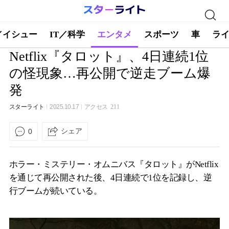
／イシュー
IT／科学
エンタメ
スポーツ
車
ラ
Netflix『タロット』、4日連続1位
の怪現象…再公開で逆走ブーム爆
発
スターライト
2025.10.17
アクセス
211
シェア
0
ホラー・ミステリー・オムニバス『タロット』がNetflix
を通じて再公開された後、4日連続で1位を記録し、逆
行ブームが続いている。