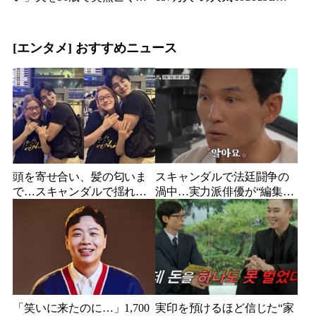
た妻…笑顔が父親に似てき
った…同日投稿で明らかに
た娘と歩む“その後”
なった2人の関係
[エンタメ] おすすめニュース
頭を寄せ合い、髪の匂いま
スキャンダルで法廷闘争の
で…スキャンダルで揺れた
渦中…実力派俳優が“編集な
人気俳優、ベトナム女性歌
し”でテレビ登場、予告映像
手との親密動画が公開
に批判の声
「笑いに来たのに…」1,700
実印を預けるほど信じた“家