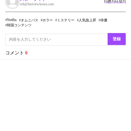
다른기사 보기
ceh@fastviewkorea.com
Netflix
オムニバス
ホラー
ミステリー
人気急上昇
俳優
韓国コンテンツ
登録
コメント
0