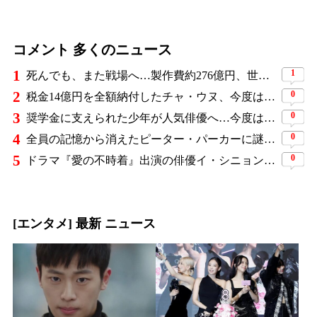
コメント 多くのニュース
1
1
死んでも、また戦場へ…製作費約276億円、世界興収584億円のSF大作『オール・ユー・ニード・イズ・キル』がついに配信
2
0
税金14億円を全額納付したチャ・ウヌ、今度は軍服姿で登場…鍛え上げた上半身に驚きの声
3
0
奨学金に支えられた少年が人気俳優へ…今度は子どもたちに総額5,000万円を寄付
4
0
全員の記憶から消えたピーター・パーカーに謎の敵と制御不能の新能力…『スパイダーマン：ブランド・ニュー・デイ』に期待爆発
5
0
ドラマ『愛の不時着』出演の俳優イ・シニョン、非公開で入隊していたことを報告…新兵教育修了日に自筆手紙を公開
[エンタメ] 最新 ニュース