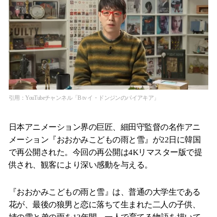
引用：YouTubeチャンネル「B tv イ・ドンジンのパイアキア」
日本アニメーション界の巨匠、細田守監督の名作アニ
メーション『おおかみこどもの雨と雪』が22日に韓国
で再公開された。今回の再公開は4Kリマスター版で提
供され、観客により深い感動を与える。
『おおかみこどもの雨と雪』は、普通の大学生である
花が、最後の狼男と恋に落ちて生まれた二人の子供、