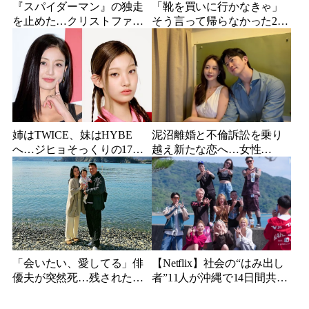
『スパイダーマン』の独走
「靴を買いに行かなきゃ」
を止めた…クリストファ
そう言って帰らなかった24
ー・ノーラン史上最大、390
歳俳優…28歳の誕生日、母
億円の超大作がついに韓国
が玄関に置いた“届かない贈
上陸
り物”
姉はTWICE、妹はHYBE
泥沼離婚と不倫訴訟を乗り
へ…ジヒョそっくりの17歳
越え新たな恋へ…女性
妹、多国籍7人組でついにデ
YouTuberが選んだのは身長
ビュー
189cmの医者
「会いたい、愛してる」俳
【Netflix】社会の“はみ出し
優夫が突然死…残された女
者”11人が沖縄で14日間共同
優妻が3か月後、幼い娘と空
生活…最終日まで「告白禁
に送った言葉
止」の恋愛リアリティーが