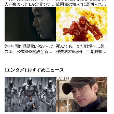
人が集まったLA公演で批判
族同然の知人”に裏切られ
続出、人気コメディアンが
た…収益9対1、10年間の奴
頭を下げた理由
隷契約で人生が一変
約4年間作品活動がなかった
死んでも、また戦場へ…製
スエ、公式SNS開設と新ビ
作費約276億円、世界興収
ジュアル公開で復帰説が急
584億円のSF大作『オール・
浮上
ユー・ニード・イズ・キ
ル』がついに配信
[エンタメ] おすすめニュース