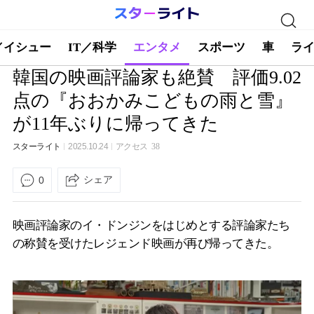
／イシュー
IT／科学
エンタメ
スポーツ
車
ラ
韓国の映画評論家も絶賛 評価9.02
点の『おおかみこどもの雨と雪』
が11年ぶりに帰ってきた
スターライト
2025.10.24
アクセス
38
シェア
0
映画評論家のイ・ドンジンをはじめとする評論家たち
の称賛を受けたレジェンド映画が再び帰ってきた。