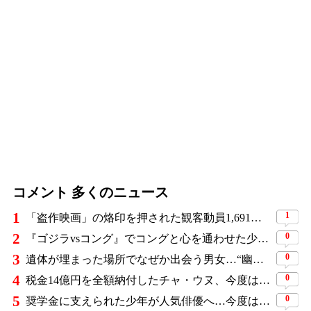
コメント 多くのニュース
1
1
「盗作映画」の烙印を押された観客動員1,691万人の大ヒット作、裁判所の判断ですべてが覆った
2
0
『ゴジラvsコング』でコングと心を通わせた少女役、わずか18歳で突然の死…父が事故を起こした19歳少年に伝えた言葉
3
0
遺体が埋まった場所でなぜか出会う男女…“幽霊の証言”で事件を解く『恋は命がけ』がNetflix世界2位
4
0
税金14億円を全額納付したチャ・ウヌ、今度は軍服姿で登場…鍛え上げた上半身に驚きの声
5
0
奨学金に支えられた少年が人気俳優へ…今度は子どもたちに総額5,000万円を寄付