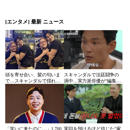
[エンタメ] 最新 ニュース
頭を寄せ合い、髪の匂いま
スキャンダルで法廷闘争の
で…スキャンダルで揺れた
渦中…実力派俳優が“編集な
人気俳優、ベトナム女性歌
し”でテレビ登場、予告映像
手との親密動画が公開
に批判の声
「笑いに来たのに…」1,700
実印を預けるほど信じた“家