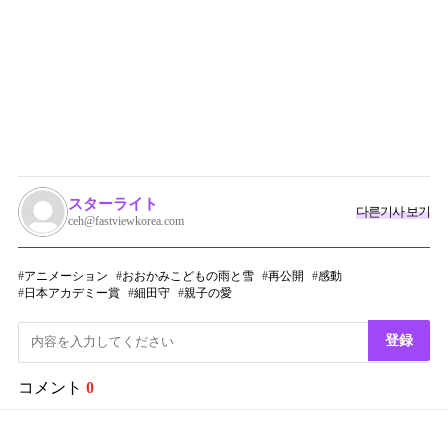
スターライト
다른기사 보기
ceh@fastviewkorea.com
アニメーション
おおかみこどもの雨と雪
再公開
感動
日本アカデミー賞
細田守
親子の愛
登録
コメント
0