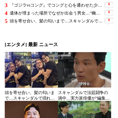
3
0
『ゴジラvsコング』でコングと心を通わせた少女役、わずか18歳で突然の死…父が事故を起こした19歳少年に伝えた言葉
4
0
遺体が埋まった場所でなぜか出会う男女…“幽霊の証言”で事件を解く『恋は命がけ』がNetflix世界2位
5
0
頭を寄せ合い、髪の匂いまで…スキャンダルで揺れた人気俳優、ベトナム女性歌手との親密動画が公開
[エンタメ] 最新 ニュース
頭を寄せ合い、髪の匂いま
スキャンダルで法廷闘争の
で…スキャンダルで揺れた
渦中…実力派俳優が“編集な
人気俳優、ベトナム女性歌
し”でテレビ登場、予告映像
手との親密動画が公開
に批判の声