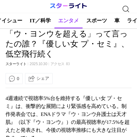
／イシュー
IT／科学
エンタメ
スポーツ
車
ラ
「ウ・ヨンウを超える」って言っ
たの誰？『優しい女 プ・セミ』、
低空飛行続く
スターライト
2025.10.30
アクセス
83
シェア
0
4週連続で視聴率5%台を維持する『優しい女 プ・セ
ミ』は、衝撃的な展開により緊張感を高めている。制
作発表会では、ENAドラマ『ウ・ヨンウ弁護士は天才
肌』（以下『ウ・ヨンウ』）の最高視聴率が17.5%を超
えたと発表され、今後の視聴率推移にも大きな注目が