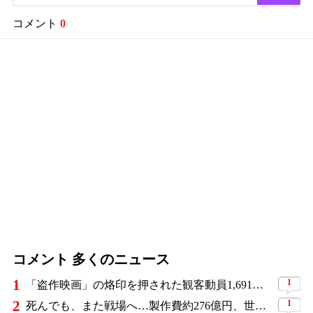
コメント
0
コメント 多くのニュース
1
1
「盗作映画」の烙印を押された観客動員1,691万人の大ヒット作、裁判所の判断ですべてが覆った
2
1
死んでも、また戦場へ…製作費約276億円、世界興収584億円のSF大作『オール・ユー・ニード・イズ・キル』がついに配信