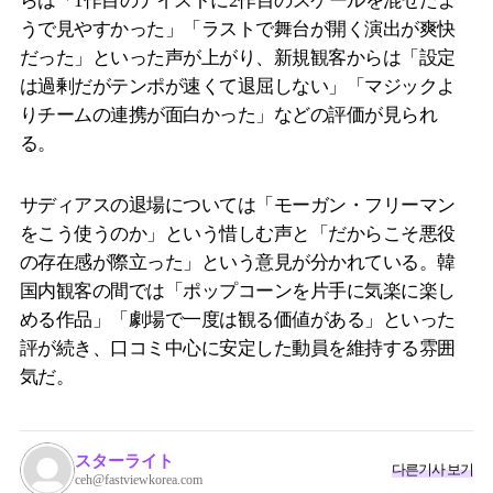
らは「1作目のテイストに2作目のスケールを混ぜたよ
うで見やすかった」「ラストで舞台が開く演出が爽快
だった」といった声が上がり、新規観客からは「設定
は過剰だがテンポが速くて退屈しない」「マジックよ
りチームの連携が面白かった」などの評価が見られ
る。
サディアスの退場については「モーガン・フリーマン
をこう使うのか」という惜しむ声と「だからこそ悪役
の存在感が際立った」という意見が分かれている。韓
国内観客の間では「ポップコーンを片手に気楽に楽し
める作品」「劇場で一度は観る価値がある」といった
評が続き、口コミ中心に安定した動員を維持する雰囲
気だ。
スターライト
다른기사 보기
ceh@fastviewkorea.com