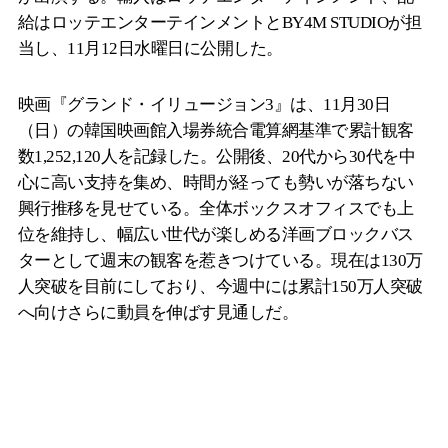
給はロッテエンターテインメントとBY4M STUDIOが担
当し、11月12日水曜日に公開した。
映画『グランド・イリュージョン3』は、11月30日
（日）の韓国映画館入場券統合電算網基準で累計観客
数1,252,120人を記録した。公開後、20代から30代を中
心に高い支持を集め、時間が経っても勢いが落ちない
興行推移を見せている。全体ボックスオフィスでも上
位を維持し、幅広い世代が楽しめる洋画ブロックバス
ターとして週末の観客を惹きつけている。現在は130万
人突破を目前にしており、今週中には累計150万人突破
へ向けさらに動員を伸ばす見通しだ。