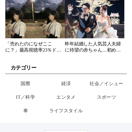
韓国公開2日で100万人突破
た不倫・ストーカー疑惑が
評論家も大絶賛
ついに全面決着
「売れたのになぜここ
昨年結婚した人気芸人夫婦
に？」最高視聴率23％ドラ
に待望の赤ちゃん…初めて
マに出演した新人女優、今
の体外受精“一度目”で夢の3
もたこやき店でアルバイト
人家族へ
カテゴリー
国際
経済
社会／イシュー
IT／科学
エンタメ
スポーツ
車
ライフスタイル