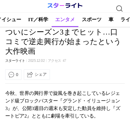
／イシュー
IT／科学
エンタメ
スポーツ
車
ラ
ついにシーズン3までヒット…口
コミで逆走興行が始まったという
大作映画
スターライト
2025.12.02
アクセス
47
シェア
0
今秋、世界の興行界で旋風を巻き起こしているレジェ
ンド級ブロックバスター『グランド・イリュージョン
3』が、公開3週目の週末も安定した動員を維持し『ズ
ートピア2』とともに劇場を牽引している。