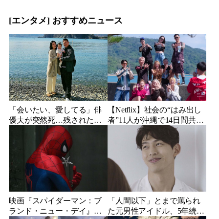
ビュー
189cmの医者
[エンタメ] おすすめニュース
「会いたい、愛してる」俳
【Netflix】社会の“はみ出し
優夫が突然死…残された女
者”11人が沖縄で14日間共同
優妻が3か月後、幼い娘と空
生活…最終日まで「告白禁
に送った言葉
止」の恋愛リアリティーが
帰ってくる
映画『スパイダーマン：ブ
「人間以下」とまで罵られ
ランド・ニュー・デイ』、
た元男性アイドル、5年続い