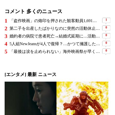
コメント 多くのニュース
1
1
「盗作映画」の烙印を押された観客動員1,691万人の大ヒット作、裁判所の判断ですべてが覆った
2
0
第二子を出産したばかりなのに突然の活動休止…人気YouTuber三姉妹が同時期に姿を消し、ファンから心配の声
3
0
婚約者の病院で患者死亡→結婚式延期に…活動休止を経た元人気アイドルが3年ぶり復帰
4
0
5人組NewJeansが4人で復帰？…かつて擁護した著名デザイナーが一転「ダサすぎる」と猛批判
5
0
「最後は涙を止められない」海外映画祭が早くも絶賛…8年前に消えた末娘のため、4人の母娘が復讐に挑む『慶州紀行』
[エンタメ] 最新 ニュース