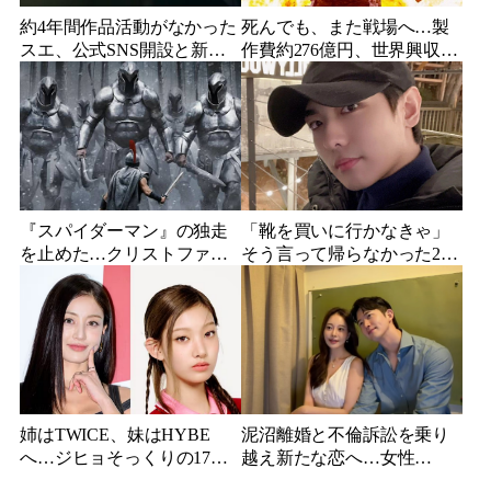
約4年間作品活動がなかった
死んでも、また戦場へ…製
スエ、公式SNS開設と新ビ
作費約276億円、世界興収
ジュアル公開で復帰説が急
584億円のSF大作『オール・
浮上
ユー・ニード・イズ・キ
ル』がついに配信
『スパイダーマン』の独走
「靴を買いに行かなきゃ」
を止めた…クリストファ
そう言って帰らなかった24
ー・ノーラン史上最大、390
歳俳優…28歳の誕生日、母
億円の超大作がついに韓国
が玄関に置いた“届かない贈
上陸
り物”
姉はTWICE、妹はHYBE
泥沼離婚と不倫訴訟を乗り
へ…ジヒョそっくりの17歳
越え新たな恋へ…女性
妹、多国籍7人組でついにデ
YouTuberが選んだのは身長