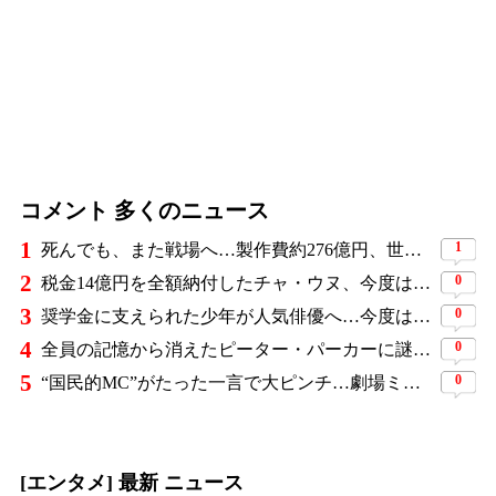
コメント 多くのニュース
1
1
死んでも、また戦場へ…製作費約276億円、世界興収584億円のSF大作『オール・ユー・ニード・イズ・キル』がついに配信
2
0
税金14億円を全額納付したチャ・ウヌ、今度は軍服姿で登場…鍛え上げた上半身に驚きの声
3
0
奨学金に支えられた少年が人気俳優へ…今度は子どもたちに総額5,000万円を寄付
4
0
全員の記憶から消えたピーター・パーカーに謎の敵と制御不能の新能力…『スパイダーマン：ブランド・ニュー・デイ』に期待爆発
5
0
“国民的MC”がたった一言で大ピンチ…劇場ミュージカルを巡る発言に批判続出、ついに長文で謝罪
[エンタメ] 最新 ニュース