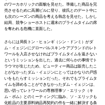
のワーカホリックの面貌を見せた。準備した商品を完
売させるために高層ビルに登り、彼氏とのデート中に
も次のシーズンの商品を考える執念を見せた。しかし
結局、競争ショーホストに週末のプライムタイムの席
を奪われる危機に直面した。
さらには局長トン・ヒョンギ（シン・ドンミ）がダ
ム・イェジンにグローバルスキンケアブランドのレト
ワールを入店させなければプライムタイムを返さない
というミッションを出した。過去に何らかの事情でト
ラウマが生じたため、ビューティー商品は販売したこ
とがなかったダム・イェジンにとってはかなりの戸惑
いをもたらすミッションだった。それでもプライムタ
イムを諦めることができなかったダム・イェジンは、
思い切ってレトワールの専務理事ソ・エリック（キ
ム・ボム）とのミーティングに臨み、ソ・エリックも
化粧品の主要原料納品再契約の件を一緒に解決する条