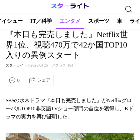
／イシュー
IT／科学
エンタメ
スポーツ
車
ラ
『本日も完売しました』Netflix世
界1位、視聴470万で42か国TOP10
入りの異例スタート
スターライト
2026.04.29
アクセス
194
シェア
0
SBSの水木ドラマ『本日も完売しました』がNetflixグロ
ーバルTOP10非英語TVショー部門の首位を獲得し、Kド
ラマの実力を再び証明した。