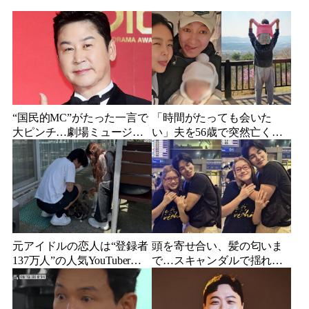
“国民的MC”がたった一言で
「時間がたっても会いた
大ピンチ…劇場ミュージカ
い」夫を56歳で突然亡くし
ルを巡る発言に批判続出、
た妻…笑顔が父親に似てき
ついに長文で謝罪
た娘と歩む“その後”
元アイドルの恋人は“登録者
頭を寄せ合い、髪の匂いま
137万人”の人気YouTuberだ
で…スキャンダルで揺れた
った…同日投稿で明らかに
人気俳優、ベトナム女性歌
なった2人の関係
手との親密動画が公開