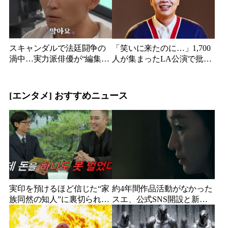
スキャンダルで法廷闘争の
「笑いに来たのに…」1,700
渦中…実力派俳優が“編集な
人が集まったLA公演で批判
し”でテレビ登場、予告映像
続出、人気コメディアンが
に批判の声
頭を下げた理由
[エンタメ] おすすめニュース
実印を預けるほど信じた“家
約4年間作品活動がなかった
族同然の知人”に裏切られ
スエ、公式SNS開設と新ビ
た…収益9対1、10年間の奴
ジュアル公開で復帰説が急
隷契約で人生が一変
浮上