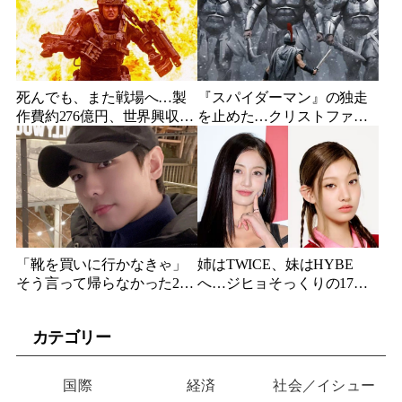
死んでも、また戦場へ…製
『スパイダーマン』の独走
作費約276億円、世界興収
を止めた…クリストファ
584億円のSF大作『オール・
ー・ノーラン史上最大、390
ユー・ニード・イズ・キ
億円の超大作がついに韓国
ル』がついに配信
上陸
「靴を買いに行かなきゃ」
姉はTWICE、妹はHYBE
そう言って帰らなかった24
へ…ジヒョそっくりの17歳
歳俳優…28歳の誕生日、母
妹、多国籍7人組でついにデ
が玄関に置いた“届かない贈
ビュー
カテゴリー
り物”
国際
経済
社会／イシュー