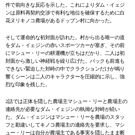
件で前向きな反応を示した。これによりダム・イェジ
ンは原料再契約交渉で有利な地位を確保するために白
花ヌリキノコ農場があるドップン村に向かった。
そして運命的な初対面が訪れた。村から出る唯一の道
をダム・イェジンの赤いスポーツカーが塞ぎ、その前
にマシュー・リーの耕運機が立ちはだかり、二人は初
対面から激しい神経戦を繰り広げた。バックも前進も
できない緊迫した対峙の中でクラクションだけが鳴り
響くシーンは二人のキャラクターを圧縮的に示し、強
烈な印象を残した。
2話では正体を隠した農場主マシュー・リーと農場主の
連絡先が必要なダム・イェジンの執拗な対峙が続い
た。ダム・イェジンはマシュー・リーを農場のスタッ
フと勘違いしてキノコ農場主の連絡先を要求し、マシ
ュー・リーは自分が農場主である事実を隠したまま断