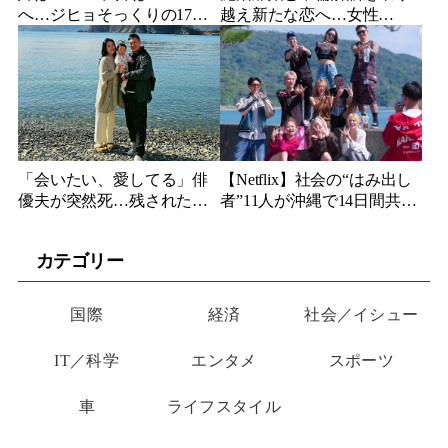
へ…ジヒョそっくりの17歳
越え新たな恋へ…女性
妹、多国籍7人組でついにデ
YouTuberが選んだのは身長
ビュー
189cmの医者
「会いたい、愛してる」俳
【Netflix】社会の“はみ出し
優夫が突然死…残された女
者”11人が沖縄で14日間共同
優妻が3か月後、幼い娘と空
生活…最終日まで「告白禁
に送った言葉
止」の恋愛リアリティーが
カテゴリー
帰ってくる
国際
経済
社会／イシュー
IT／科学
エンタメ
スポーツ
車
ライフスタイル