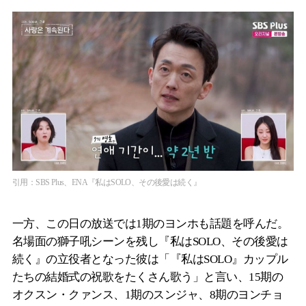
引用：SBS Plus、ENA『私はSOLO、その後愛は続く』
一方、この日の放送では1期のヨンホも話題を呼んだ。
名場面の獅子吼シーンを残し『私はSOLO、その後愛は
続く』の立役者となった彼は「『私はSOLO』カップル
たちの結婚式の祝歌をたくさん歌う」と言い、15期の
オクスン・クァンス、1期のスンジャ、8期のヨンチョ