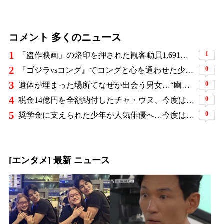
コメント 多くのニュース
1
1
「盗作映画」の烙印を押された観客動員1,691万人の大ヒット作、裁判所の判断ですべてが覆った
2
0
『ゴジラvsコング』でコングと心を通わせた少女役、わずか18歳で突然の死…父が事故を起こした19歳少年に伝えた言葉
3
0
遺体が埋まった場所でなぜか出会う男女…“幽霊の証言”で事件を解く『恋は命がけ』がNetflix世界2位
4
0
税金14億円を全額納付したチャ・ウヌ、今度は軍服姿で登場…鍛え上げた上半身に驚きの声
5
0
奨学金に支えられた少年が人気俳優へ…今度は子どもたちに総額5,000万円を寄付
[エンタメ] 最新 ニュース