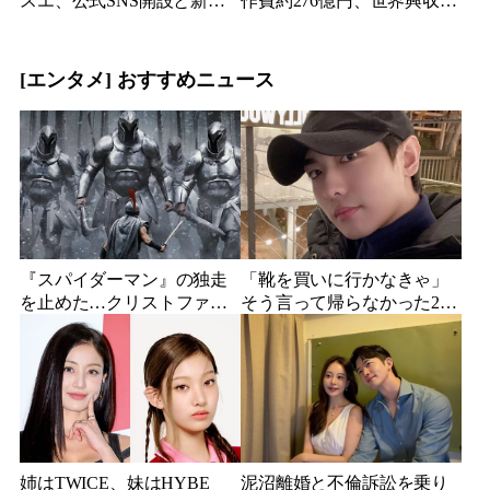
スエ、公式SNS開設と新ビ
作費約276億円、世界興収
ジュアル公開で復帰説が急
584億円のSF大作『オール・
浮上
ユー・ニード・イズ・キ
ル』がついに配信
[エンタメ] おすすめニュース
『スパイダーマン』の独走
「靴を買いに行かなきゃ」
を止めた…クリストファ
そう言って帰らなかった24
ー・ノーラン史上最大、390
歳俳優…28歳の誕生日、母
億円の超大作がついに韓国
が玄関に置いた“届かない贈
上陸
り物”
姉はTWICE、妹はHYBE
泥沼離婚と不倫訴訟を乗り