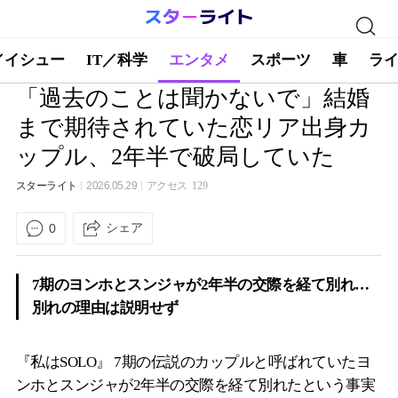
／イシュー
IT／科学
エンタメ
スポーツ
車
ラ
「過去のことは聞かないで」結婚
まで期待されていた恋リア出身カ
ップル、2年半で破局していた
スターライト
2026.05.29
アクセス
129
シェア
0
7期のヨンホとスンジャが2年半の交際を経て別れ…
別れの理由は説明せず
『私はSOLO』 7期の伝説のカップルと呼ばれていたヨ
ンホとスンジャが2年半の交際を経て別れたという事実