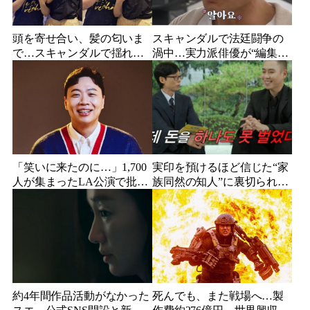
頭を寄せ合い、髪の匂いま
スキャンダルで法廷闘争の
で…スキャンダルで揺れた
渦中…実力派俳優が“編集な
人気俳優、ベトナム女性歌
し”でテレビ登場、予告映像
手との親密動画が公開
に批判の声
「笑いに来たのに…」1,700
実印を預けるほど信じた“家
人が集まったLA公演で批判
族同然の知人”に裏切られ
続出、人気コメディアンが
た…収益9対1、10年間の奴
頭を下げた理由
隷契約で人生が一変
約4年間作品活動がなかった
死んでも、また戦場へ…製