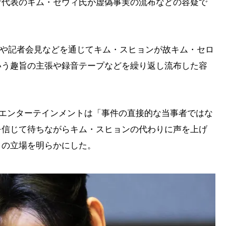
所代表のキム・セウィ氏が虚偽事実の流布などの容疑で
e放送や記者会見などを通じてキム・スヒョンが故キム・セロ
いう趣旨の主張や録音テープなどを繰り返し流布した容
ISTエンターテインメントは「事件の直接的な当事者ではな
を信じて待ちながらキム・スヒョンの代わりに声を上げ
との立場を明らかにした。