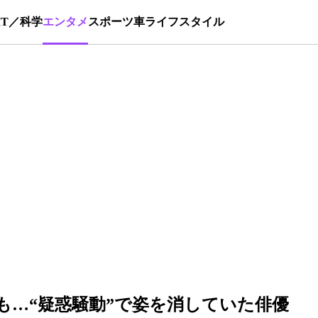
IT／科学
エンタメ
スポーツ
車
ライフスタイル
も…“疑惑騒動”で姿を消していた俳優