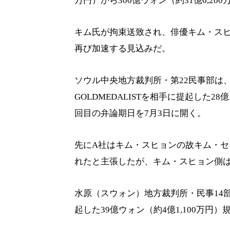
万円）から300億ウォン（約31億6,2
キム氏が拘束送致され、俳優キム・ス
再び加速する見込みだ。
ソウル中央地方裁判所・第22民事部は
GOLDMEDALISTを相手に提起した2
回目の弁論期日を7月3日に開く。
先にA社はキム・スヒョンの故キム・
れたと主張したが、キム・スヒョン側
水原（スウォン）地方裁判所・民事14
起した39億ウォン（約4億1,100万円