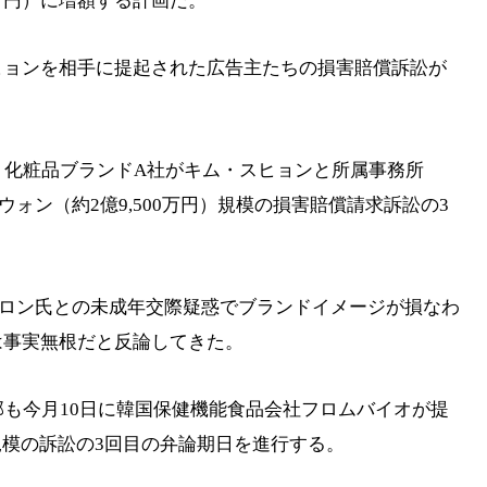
00万円）に増額する計画だ。
ヒョンを相手に提起された広告主たちの損害賠償訴訟が
、化粧品ブランドA社がキム・スヒョンと所属事務所
8億ウォン（約2億9,500万円）規模の損害賠償請求訴訟の3
セロン氏との未成年交際疑惑でブランドイメージが損なわ
は事実無根だと反論してきた。
部も今月10日に韓国保健機能食品会社フロムバイオが提
）規模の訴訟の3回目の弁論期日を進行する。