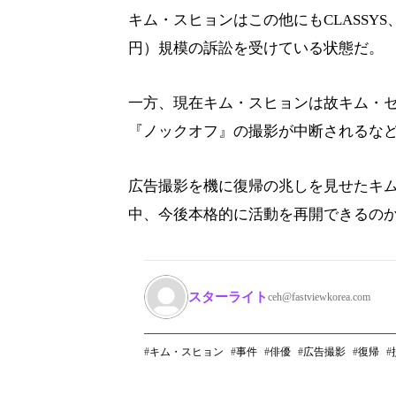
キム・スヒョンはこの他にもCLASSYS、
円）規模の訴訟を受けている状態だ。
一方、現在キム・スヒョンは故キム・セロ
『ノックオフ』の撮影が中断されるな
広告撮影を機に復帰の兆しを見せたキ
中、今後本格的に活動を再開できるの
スターライト
ceh@fastviewkorea.com
キム・スヒョン
事件
俳優
広告撮影
復帰