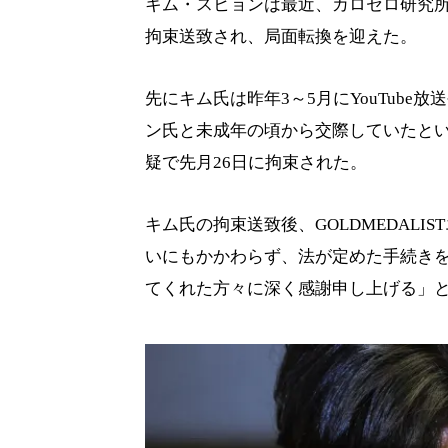
キム・スヒョンは最近、カロセロ研究
拘束送致され、局面転換を迎えた。
先にキム氏は昨年3～5月にYouTub
ン氏と未成年の頃から交際していたと
疑で先月26日に拘束された。
キム氏の拘束送致後、GOLDMEDAL
いにもかかわらず、法が定めた手続き
てくれた方々に深く感謝申し上げる」