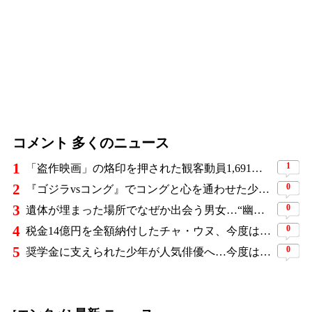
コメント 多くのニュース
1
1
「盗作映画」の烙印を押された観客動員1,691万人の大ヒット作、裁判所の判断ですべてが覆った
2
0
『ゴジラvsコング』でコングと心を通わせた少女役、わずか18歳で突然の死…父が事故を起こした19歳少年に伝えた言葉
3
0
遺体が埋まった場所でなぜか出会う男女…“幽霊の証言”で事件を解く『恋は命がけ』がNetflix世界2位
4
0
税金14億円を全額納付したチャ・ウヌ、今度は軍服姿で登場…鍛え上げた上半身に驚きの声
5
0
奨学金に支えられた少年が人気俳優へ…今度は子どもたちに総額5,000万円を寄付