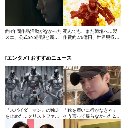
約4年間作品活動がなかった
死んでも、また戦場へ…製
スエ、公式SNS開設と新ビ
作費約276億円、世界興収
ジュアル公開で復帰説が急
584億円のSF大作『オール・
浮上
ユー・ニード・イズ・キ
ル』がついに配信
[エンタメ] おすすめニュース
『スパイダーマン』の独走
「靴を買いに行かなきゃ」
を止めた…クリストファ
そう言って帰らなかった24
ー・ノーラン史上最大、390
歳俳優…28歳の誕生日、母