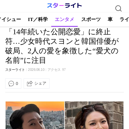
／イシュー
IT／科学
エンタメ
スポーツ
車
ラ
「14年続いた公開恋愛」に終止
符…少女時代スヨンと韓国俳優が
破局、2人の愛を象徴した“愛犬の
名前”に注目
スターライト
2026.06.10
アクセス
97
シェア
0