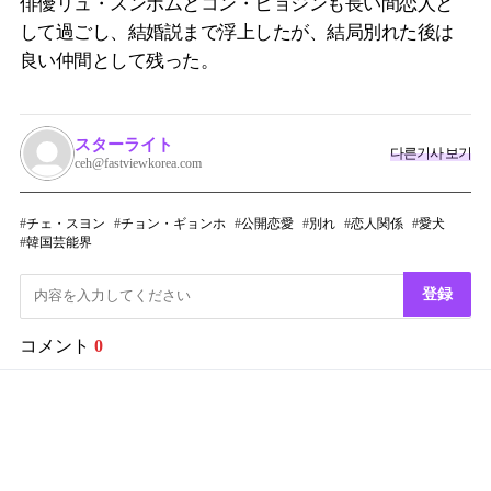
俳優リュ・スンボムとコン・ヒョジンも長い間恋人と
して過ごし、結婚説まで浮上したが、結局別れた後は
良い仲間として残った。
スターライト
다른기사 보기
ceh@fastviewkorea.com
チェ・スヨン
チョン・ギョンホ
公開恋愛
別れ
恋人関係
愛犬
韓国芸能界
登録
コメント
0