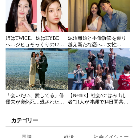
億円の超大作がついに韓国
が玄関に置いた“届かない贈
上陸
り物”
姉はTWICE、妹はHYBE
泥沼離婚と不倫訴訟を乗り
へ…ジヒョそっくりの17歳
越え新たな恋へ…女性
妹、多国籍7人組でついにデ
YouTuberが選んだのは身長
ビュー
189cmの医者
「会いたい、愛してる」俳
【Netflix】社会の“はみ出し
優夫が突然死…残された女
者”11人が沖縄で14日間共同
優妻が3か月後、幼い娘と空
生活…最終日まで「告白禁
に送った言葉
止」の恋愛リアリティーが
カテゴリー
帰ってくる
国際
経済
社会／イシュー