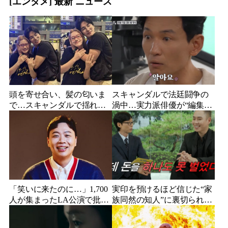
[エンタメ] 最新 ニュース
頭を寄せ合い、髪の匂いま
スキャンダルで法廷闘争の
で…スキャンダルで揺れた
渦中…実力派俳優が“編集な
人気俳優、ベトナム女性歌
し”でテレビ登場、予告映像
手との親密動画が公開
に批判の声
「笑いに来たのに…」1,700
実印を預けるほど信じた“家
人が集まったLA公演で批判
族同然の知人”に裏切られ
続出、人気コメディアンが
た…収益9対1、10年間の奴
頭を下げた理由
隷契約で人生が一変