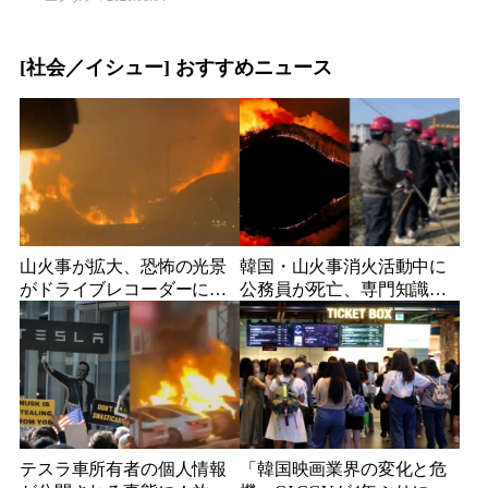
[社会／イシュー] おすすめニュース
山火事が拡大、恐怖の光景
韓国・山火事消火活動中に
がドライブレコーダーに…
公務員が死亡、専門知識な
強風が引き起こした悲劇的
しで動員される現状とその
な災害とその影響
危険性に対し批判の声
テスラ車所有者の個人情報
「韓国映画業界の変化と危