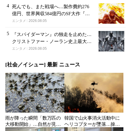
4
死んでも、また戦場へ…製作費約276
億円、世界興収584億円のSF大作『オ
ール・ユー・ニード・イズ・キル』が
エンタメ
2026.08.05
ついに配信
5
『スパイダーマン』の独走を止めた…
クリストファー・ノーラン史上最大、
390億円の超大作がついに韓国上陸
エンタメ
2026.08.05
[社会／イシュー] 最新 ニュース
雨が降った瞬間「数万匹の
韓国で山火事消火活動中に
大移動開始」…自然が見せ
ヘリコプターが墜落…操縦
た驚異の「生態現象」
士が命を落とす、目撃者が