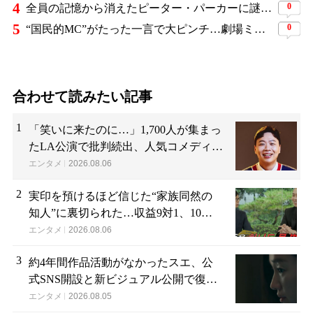
4
0
全員の記憶から消えたピーター・パーカーに謎の敵と制御不能の新能力…『スパイダーマン：ブランド・ニュー・デイ』に期待爆発
5
0
“国民的MC”がたった一言で大ピンチ…劇場ミュージカルを巡る発言に批判続出、ついに長文で謝罪
合わせて読みたい記事
1
「笑いに来たのに…」1,700人が集まっ
たLA公演で批判続出、人気コメディア
ンが頭を下げた理由
エンタメ
2026.08.06
2
実印を預けるほど信じた“家族同然の
知人”に裏切られた…収益9対1、10年
間の奴隷契約で人生が一変
エンタメ
2026.08.06
3
約4年間作品活動がなかったスエ、公
式SNS開設と新ビジュアル公開で復帰
説が急浮上
エンタメ
2026.08.05