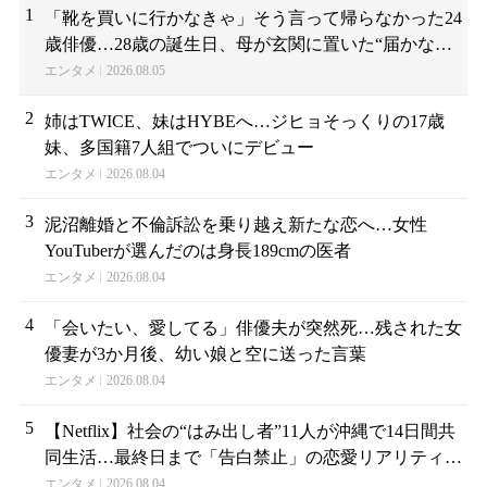
1
「靴を買いに行かなきゃ」そう言って帰らなかった24
歳俳優…28歳の誕生日、母が玄関に置いた“届かない
贈り物”
エンタメ
2026.08.05
2
姉はTWICE、妹はHYBEへ…ジヒョそっくりの17歳
妹、多国籍7人組でついにデビュー
エンタメ
2026.08.04
3
泥沼離婚と不倫訴訟を乗り越え新たな恋へ…女性
YouTuberが選んだのは身長189cmの医者
エンタメ
2026.08.04
4
「会いたい、愛してる」俳優夫が突然死…残された女
優妻が3か月後、幼い娘と空に送った言葉
エンタメ
2026.08.04
5
【Netflix】社会の“はみ出し者”11人が沖縄で14日間共
同生活…最終日まで「告白禁止」の恋愛リアリティー
が帰ってくる
エンタメ
2026.08.04