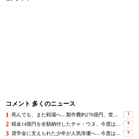
コメント 多くのニュース
1
1
死んでも、また戦場へ…製作費約276億円、世界興収584億円のSF大作『オール・ユー・ニード・イズ・キル』がついに配信
2
0
税金14億円を全額納付したチャ・ウヌ、今度は軍服姿で登場…鍛え上げた上半身に驚きの声
3
0
奨学金に支えられた少年が人気俳優へ…今度は子どもたちに総額5,000万円を寄付