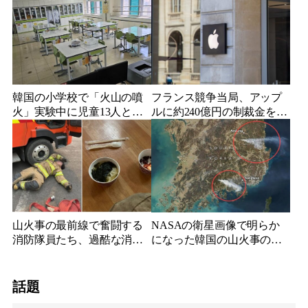
語る衝撃の瞬間
韓国の小学校で「火山の噴
フランス競争当局、アップ
火」実験中に児童13人と教
ルに約240億円の制裁金を科
師が体調不良、めまいや頭
す App Storeの市場支配と
痛を訴え病院搬送
アプリ追跡透明性機能の不
公平適用が原因
山火事の最前線で奮闘する
NASAの衛星画像で明らか
消防隊員たち、過酷な消火
になった韓国の山火事の状
活動と劣悪な待遇が明らか
況…義城から広がる煙と複
に…SNSで広がる同情と批
数名の命を奪った大規模火
判
災
話題