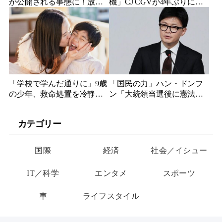
が公開される事態に！放火
機」CJ CGVが4年ぶりに希
や占拠が続く中、テスラへ
望退職実施、韓国内映画館
の攻撃の理由とは
事業の厳しい現実
「学校で学んだ通りに」9歳
「国民の力」ハン・ドンフ
の少年、救命処置を冷静に
ン「大統領当選後に憲法改
行い母親助ける 消防署長
正し、3年後に退任する」と
が感謝の表彰
表明
カテゴリー
国際
経済
社会／イシュー
IT／科学
エンタメ
スポーツ
車
ライフスタイル