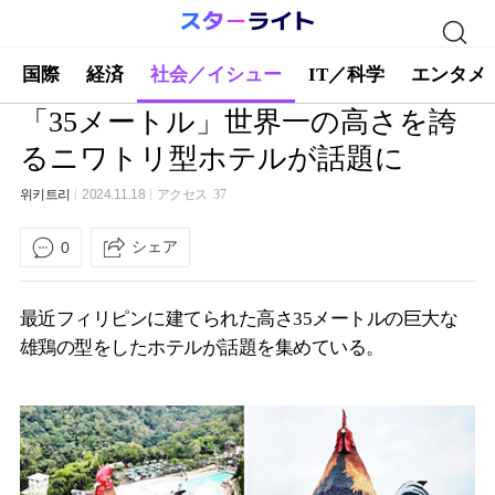
国際
経済
社会／イシュー
IT／科学
エンタメ
「35メートル」世界一の高さを誇
るニワトリ型ホテルが話題に
위키트리
2024.11.18
アクセス
37
シェア
0
最近フィリピンに建てられた高さ35メートルの巨大な
雄鶏の型をしたホテルが話題を集めている。