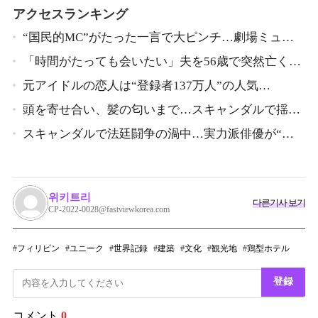
アクセスランキング
“国民的MC”がたった一言で大ピンチ…劇場ミュー
ジカルを巡る発言に批判続出、ついに長文で謝罪
「時間がたっても会いたい」夫を56歳で突然亡くし
た妻…笑顔が父親に似てきた娘と歩む“その後”
元アイドルの恋人は“登録者137万人”の人気
YouTuberだった…同日投稿で明らかになった2人の関
頭を寄せ合い、髪の匂いまで…スキャンダルで揺れ
係
た人気俳優、ベトナム女性歌手との親密動画が公開
スキャンダルで法廷闘争の渦中…実力派俳優が“編
集なし”でテレビ登場、予告映像に批判の声
위키트리
다른기사 보기
CP-2022-0028@fastviewkorea.com
フィリピン
ユニーク
世界記録
建築
文化
観光地
鶏型ホテル
登録
コメント
0