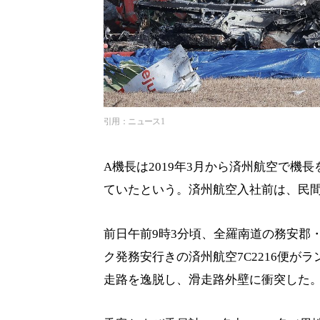
引用：ニュース1
A機長は2019年3月から済州航空で機
ていたという。済州航空入社前は、民
前日午前9時3分頃、全羅南道の務安郡
ク発務安行きの済州航空7C2216便
走路を逸脱し、滑走路外壁に衝突した