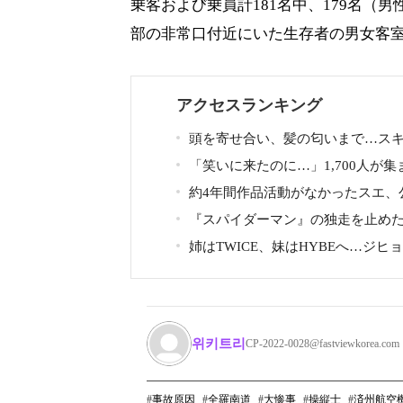
乗客および乗員計181名中、179名（男
部の非常口付近にいた生存者の男女客室
アクセスランキング
頭を寄せ合い、髪の匂いまで…ス
ルで揺れた人気俳優、ベトナム女性
「笑いに来たのに…」1,700人が集
親密動画が公開
LA公演で批判続出、人気コメディア
約4年間作品活動がなかったスエ、公
下げた理由
開設と新ビジュアル公開で復帰説が
『スパイダーマン』の独走を止め
ストファー・ノーラン史上最大、390
姉はTWICE、妹はHYBEへ…ジヒ
超大作がついに韓国上陸
りの17歳妹、多国籍7人組でついにデ
위키트리
CP-2022-0028@fastviewkorea.com
事故原因
全羅南道
大惨事
操縦士
済州航空