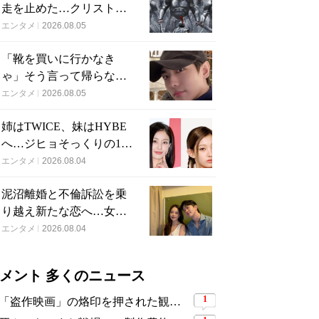
走を止めた…クリストフ
ァー・ノーラン史上最
エンタメ
2026.08.05
大、390億円の超大作がつ
「靴を買いに行かなき
いに韓国上陸
ゃ」そう言って帰らなか
った24歳俳優…28歳の誕
エンタメ
2026.08.05
生日、母が玄関に置い
姉はTWICE、妹はHYBE
た“届かない贈り物”
へ…ジヒョそっくりの17
歳妹、多国籍7人組でつい
エンタメ
2026.08.04
にデビュー
泥沼離婚と不倫訴訟を乗
り越え新たな恋へ…女性
YouTuberが選んだのは身
エンタメ
2026.08.04
長189cmの医者
メント 多くのニュース
1
「盗作映画」の烙印を押された観客動員1,691万人の大ヒット作、裁判所の判断ですべてが覆った