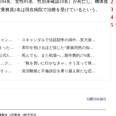
2
性84名、女性85名、性別未確認10名）が死亡し、機体後
3
乗務員2名は現在病院で治療を受けているという。
4
5
キャンダ
スキャンダルで法廷闘争の渦中…実力派俳
歌手との
まった
優が“編集なし”でテレビ登場、予告映像に批
実印を預けるほど信じた“家族同然の知
ンが頭を
式SNS
判の声
人”に裏切られた…収益9対1、10年間の奴隷
死んでも、また戦場へ…製作費約276億
急浮上
た…クリ
契約で人生が一変
円、世界興収584億円のSF大作『オール・ユ
「靴を買いに行かなきゃ」そう言って帰ら
億円の
ョそっく
ー・ニード・イズ・キル』がついに配信
なかった24歳俳優…28歳の誕生日、母が玄関
泥沼離婚と不倫訴訟を乗り越え新たな恋
ビュー
に置いた“届かない贈り物”
へ…女性YouTuberが選んだのは身長189cmの
医者
다른기사 보기
機事故
目撃者
航空安全