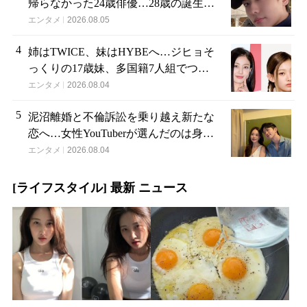
帰らなかった24歳俳優…28歳の誕生
日、母が玄関に置いた“届かない贈り
エンタメ
2026.08.05
物”
4
姉はTWICE、妹はHYBEへ…ジヒョそ
っくりの17歳妹、多国籍7人組でつい
にデビュー
エンタメ
2026.08.04
5
泥沼離婚と不倫訴訟を乗り越え新たな
恋へ…女性YouTuberが選んだのは身長
189cmの医者
エンタメ
2026.08.04
[ライフスタイル] 最新 ニュース