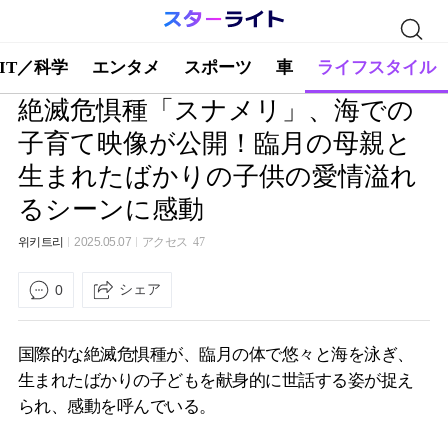
IT／科学
エンタメ
スポーツ
車
ライフスタイル
絶滅危惧種「スナメリ」、海での
子育て映像が公開！臨月の母親と
生まれたばかりの子供の愛情溢れ
るシーンに感動
위키트리
2025.05.07
アクセス
47
シェア
0
国際的な絶滅危惧種が、臨月の体で悠々と海を泳ぎ、
生まれたばかりの子どもを献身的に世話する姿が捉え
られ、感動を呼んでいる。