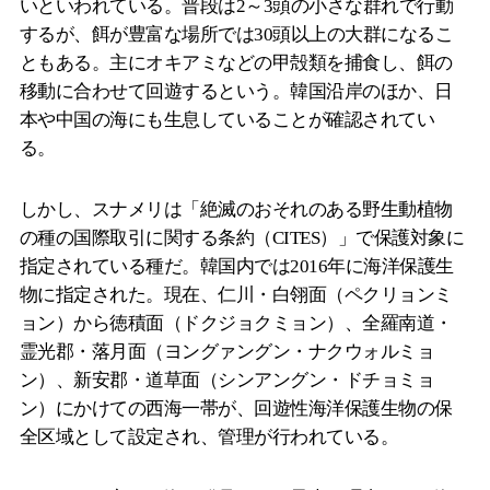
いといわれている。普段は2～3頭の小さな群れで行動
するが、餌が豊富な場所では30頭以上の大群になるこ
ともある。主にオキアミなどの甲殻類を捕食し、餌の
移動に合わせて回遊するという。韓国沿岸のほか、日
本や中国の海にも生息していることが確認されてい
る。
しかし、スナメリは「絶滅のおそれのある野生動植物
の種の国際取引に関する条約（CITES）」で保護対象に
指定されている種だ。韓国内では2016年に海洋保護生
物に指定された。現在、仁川・白翎面（ペクリョンミ
ョン）から徳積面（ドクジョクミョン）、全羅南道・
霊光郡・落月面（ヨングァングン・ナクウォルミョ
ン）、新安郡・道草面（シンアングン・ドチョミョ
ン）にかけての西海一帯が、回遊性海洋保護生物の保
全区域として設定され、管理が行われている。