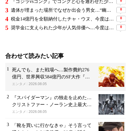
2
0
『ゴジラvsコング』でコングと心を通わせた少女役、わずか18歳で突然の死…父が事故を起こした19歳少年に伝えた言葉
3
0
遺体が埋まった場所でなぜか出会う男女…“幽霊の証言”で事件を解く『恋は命がけ』がNetflix世界2位
4
0
税金14億円を全額納付したチャ・ウヌ、今度は軍服姿で登場…鍛え上げた上半身に驚きの声
5
0
奨学金に支えられた少年が人気俳優へ…今度は子どもたちに総額5,000万円を寄付
合わせて読みたい記事
1
死んでも、また戦場へ…製作費約276
億円、世界興収584億円のSF大作『オ
ール・ユー・ニード・イズ・キル』が
エンタメ
2026.08.05
ついに配信
2
『スパイダーマン』の独走を止めた…
クリストファー・ノーラン史上最大、
390億円の超大作がついに韓国上陸
エンタメ
2026.08.05
3
「靴を買いに行かなきゃ」そう言って