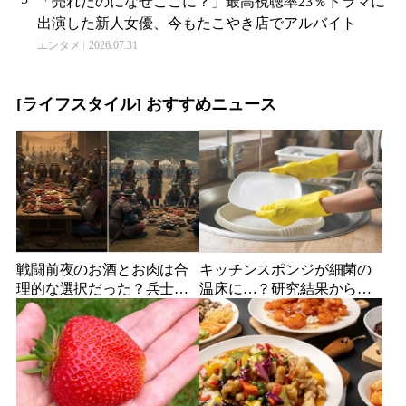
「売れたのになぜここに？」最高視聴率23％ドラマに
出演した新人女優、今もたこやき店でアルバイト
エンタメ
2026.07.31
[ライフスタイル] おすすめニュース
戦闘前夜のお酒とお肉は合
キッチンスポンジが細菌の
理的な選択だった？兵士た
温床に…？研究結果から明
ちの体力消耗とエネルギー
らかになった健康リスクと
補給の重要性
衛生管理の重要性