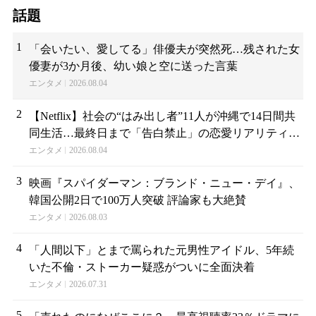
密は〇〇だった
話題
1
「会いたい、愛してる」俳優夫が突然死…残された女
優妻が3か月後、幼い娘と空に送った言葉
エンタメ
2026.08.04
2
【Netflix】社会の“はみ出し者”11人が沖縄で14日間共
同生活…最終日まで「告白禁止」の恋愛リアリティー
が帰ってくる
エンタメ
2026.08.04
3
映画『スパイダーマン：ブランド・ニュー・デイ』、
韓国公開2日で100万人突破 評論家も大絶賛
エンタメ
2026.08.03
4
「人間以下」とまで罵られた元男性アイドル、5年続
いた不倫・ストーカー疑惑がついに全面決着
エンタメ
2026.07.31
5