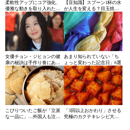
柔軟性アップにコア強化、
【豆知識】スプーン1杯の水
優雅な動きを取り入れた運
が人生を変える？目玉焼き
動で美しい姿勢と引き締ま
で始める超簡単ヘルシー生
った体を手に入れる方法
活術
女優チョン・ジヒョンの健
あまり知られていない「ち
康の秘訣は手作り食にあ
ょっと変わった記念日」6選
り！昆布の塩漬けと純豆腐
で体の内側から美しく
こびりついたご飯が「立派
「3回以上おかわり」させる
な一品に」…外国人も注目
究極のカクテキレシピ大公
の「韓国伝統食材」
開！235万人登録の人気シェ
フが明かす"ご飯泥棒"の秘