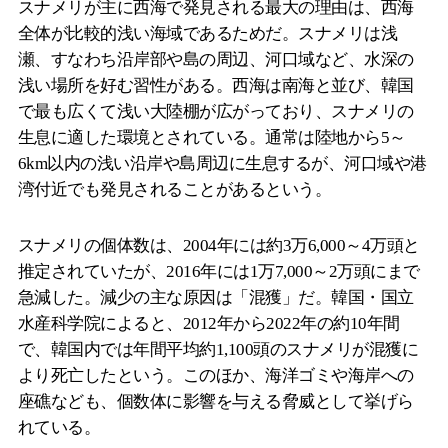
スナメリが主に西海で発見される最大の理由は、西海
全体が比較的浅い海域であるためだ。スナメリは浅
瀬、すなわち沿岸部や島の周辺、河口域など、水深の
浅い場所を好む習性がある。西海は南海と並び、韓国
で最も広くて浅い大陸棚が広がっており、スナメリの
生息に適した環境とされている。通常は陸地から5～
6km以内の浅い沿岸や島周辺に生息するが、河口域や港
湾付近でも発見されることがあるという。
スナメリの個体数は、2004年には約3万6,000～4万頭と
推定されていたが、2016年には1万7,000～2万頭にまで
急減した。減少の主な原因は「混獲」だ。韓国・国立
水産科学院によると、2012年から2022年の約10年間
で、韓国内では年間平均約1,100頭のスナメリが混獲に
より死亡したという。このほか、海洋ゴミや海岸への
座礁なども、個数体に影響を与える脅威として挙げら
れている。