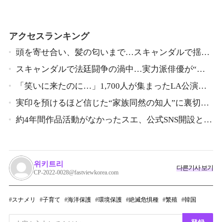
アクセスランキング
頭を寄せ合い、髪の匂いまで…スキャンダルで揺れ
た人気俳優、ベトナム女性歌手との親密動画が公開
スキャンダルで法廷闘争の渦中…実力派俳優が“編
集なし”でテレビ登場、予告映像に批判の声
「笑いに来たのに…」1,700人が集まったLA公演で
批判続出、人気コメディアンが頭を下げた理由
実印を預けるほど信じた“家族同然の知人”に裏切ら
れた…収益9対1、10年間の奴隷契約で人生が一変
約4年間作品活動がなかったスエ、公式SNS開設と新
ビジュアル公開で復帰説が急浮上
위키트리
다른기사 보기
CP-2022-0028@fastviewkorea.com
スナメリ
子育て
海洋保護
環境保護
絶滅危惧種
繁殖
韓国