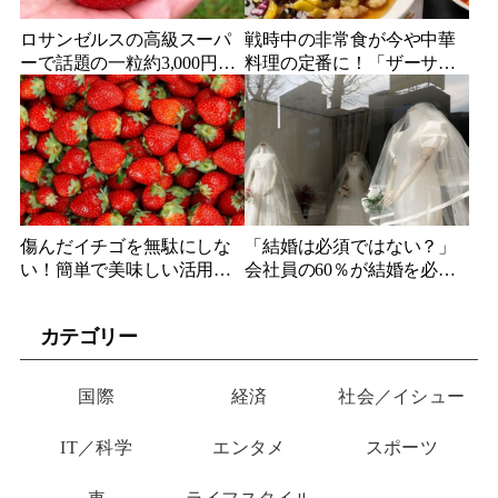
ロサンゼルスの高級スーパ
戦時中の非常食が今や中華
ーで話題の一粒約3,000円の
料理の定番に！「ザーサ
イチゴ！京都産『エリー・
イ」の歴史とその多様な活
アマイ KYOTO』の最高級
用法
イチゴが登場
傷んだイチゴを無駄にしな
「結婚は必須ではない？」
い！簡単で美味しい活用法5
会社員の60％が結婚を必須
選 ジャムからスムージ
と考えていないことが調査
ー、シロップまで
で明らかに
カテゴリー
国際
経済
社会／イシュー
IT／科学
エンタメ
スポーツ