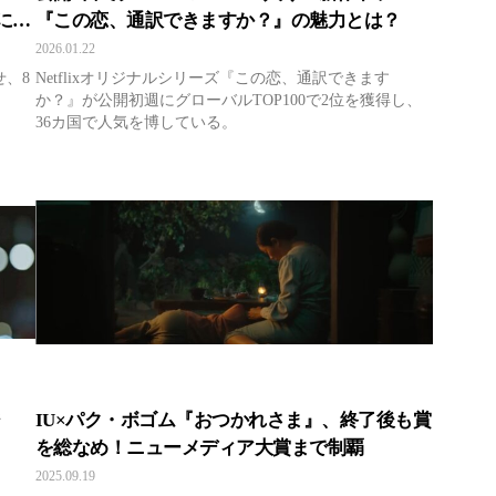
に急
『この恋、通訳できますか？』の魅力とは？
2026.01.22
せ、8
Netflixオリジナルシリーズ『この恋、通訳できます
か？』が公開初週にグローバルTOP100で2位を獲得し、
36カ国で人気を博している。
ジ
IU×パク・ボゴム『おつかれさま』、終了後も賞
を総なめ！ニューメディア大賞まで制覇
2025.09.19