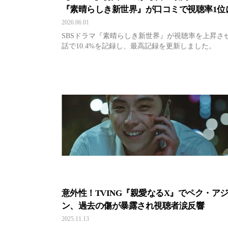
『素晴らしき新世界』が口コミで視聴率1位
浮上
2026.06.01
SBSドラマ『素晴らしき新世界』が視聴率を上昇さ
話で10.4%を記録し、最高記録を更新しました。
意外性！TVING『親愛なるX』でペク・ア
ン、過去の傷が暴露され視聴者涙反響
2025.11.13