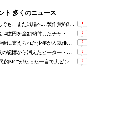
ント 多くのニュース
1
死んでも、また戦場へ…製作費約276億円、世界興収584億円のSF大作『オール・ユー・ニード・イズ・キル』がついに配信
0
税金14億円を全額納付したチャ・ウヌ、今度は軍服姿で登場…鍛え上げた上半身に驚きの声
0
奨学金に支えられた少年が人気俳優へ…今度は子どもたちに総額5,000万円を寄付
0
全員の記憶から消えたピーター・パーカーに謎の敵と制御不能の新能力…『スパイダーマン：ブランド・ニュー・デイ』に期待爆発
0
“国民的MC”がたった一言で大ピンチ…劇場ミュージカルを巡る発言に批判続出、ついに長文で謝罪