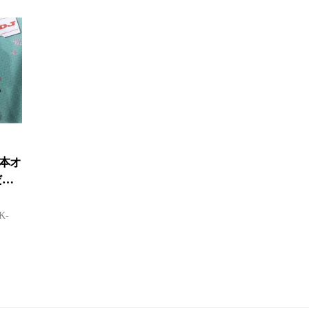
日本オ
だら
K-