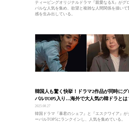
ティービングオリジナルドラマ『親愛なるX』がグ
バルな人気を集め、欲望と複雑な人間関係を描いて
感を生み出している。
韓国人も驚く快挙！ドラマ2作品が同時にグ
バルTOP5入り…海外で大人気の韓ドラとは
2025.08.27
韓国ドラマ『暴君のシェフ』と『エスクワイア』が
ーバルTOP5にランクインし、人気を集めている。