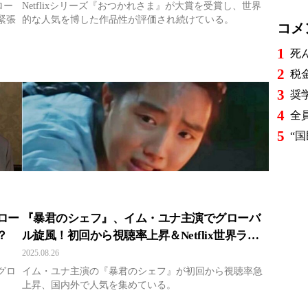
ロー
Netflixシリーズ『おつかれさま』が大賞を受賞し、世界
緊張
的な人気を博した作品性が評価され続けている。
コメ
1
2
3
4
5
ロー
『暴君のシェフ』、イム・ユナ主演でグローバ
？
ル旋風！初回から視聴率上昇＆Netflix世界ラン
キング急浮上
2025.08.26
グロ
イム・ユナ主演の『暴君のシェフ』が初回から視聴率急
上昇、国内外で人気を集めている。