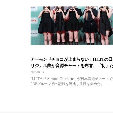
アーモンドチョコが止まらない！ILLITの
リジナル曲が音源チャートを席巻、「初」
けの記録ラッシュに注目
2025.04.14
ILLITの「Almond Chocolate」が日本音源チャートで
POPグループ初の記録を達成し注目を集めた。