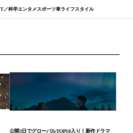
IT／科学
エンタメ
スポーツ
車
ライフスタイル
…
公開3日でグローバルTOP10入り！新作ドラマ