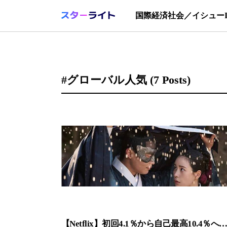
国際
経済
社会／イシュー
#グローバル人気
(7 Posts)
【Netflix】初回4.1％から自己最高10.4％へ