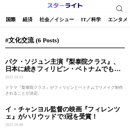
国際
経済
社会／イシュー
IT／科学
エンタメ
#文化交流
(6 Posts)
パク・ソジュン主演『梨泰院クラス』、
日本に続きフィリピン・ベトナムでもリ
メイク
2025.10.21
ドラマ『梨泰院クラス』がフィリピンとベトナムでリメイク制作
されることが決定。
イ・チャンヨル監督の映画『フィレンツ
ェ』がハリウッドで3冠を受賞！
2025.10.09