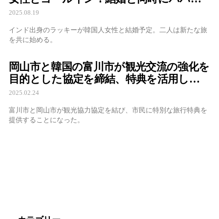
に、SNSで喜びを告白
2025.08.19
インド出身のラッキーが韓国人女性と結婚予定。二人は新たな旅
を共に始める。
岡山市と韓国の富川市が観光交流の強化を
目的とした協定を締結、特典を活用して
観光スポットをお得に楽しむ方法
2025.02.24
富川市と岡山市が観光協力協定を結び、市民に特別な旅行特典を
提供することになった。