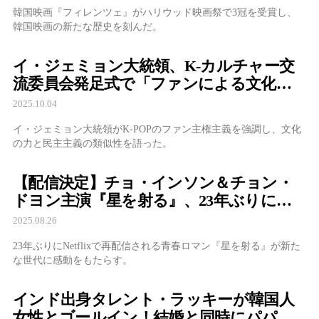
韓国映画『フィレンツェ』がハリウッド映画祭で3冠を受賞し、
韓国映画の新たな歴史を刻んだ。
イ・ジェミョン大統領、K-カルチャー交
流委員会発足式で「ファンによる文化の
力」を強調
2025.10.04
イ・ジェミョン大統領がK-POPのファン主権主義を強調し、文化
の力と民主主義の類似性を語った。
【配信決定】チョ・インソン＆チョン・
ドヨン主演『星を射る』、23年ぶりに
Netflixで復活！青春ロマンスの金字塔が世
2025.08.26
界へ
23年ぶりにNetflixで再配信される青春ロマン『星を射る』が新た
な世代に感動をもたらす。
インド出身タレント・ラッキーが韓国人
女性とゴールイン！結婚と同時にパパ