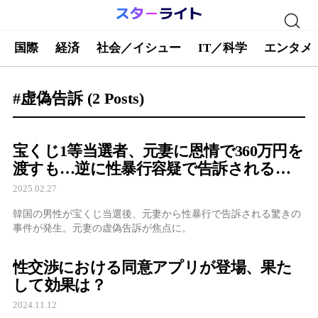
国際
経済
社会／イシュー
IT／科学
エンタメ
#虚偽告訴
(2 Posts)
宝くじ1等当選者、元妻に恩情で360万円を
渡すも…逆に性暴行容疑で告訴される衝
撃の展開
2025.02.27
韓国の男性が宝くじ当選後、元妻から性暴行で告訴される驚きの
事件が発生。元妻の虚偽告訴が焦点に。
性交渉における同意アプリが登場、果た
して効果は？
2024.11.12