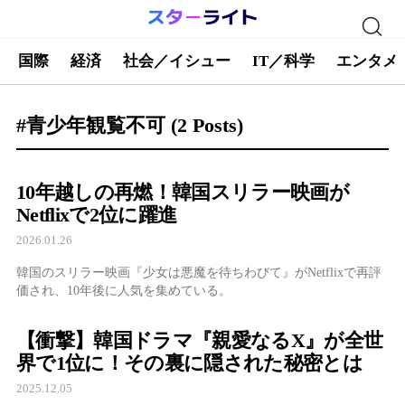
国際
経済
社会／イシュー
IT／科学
エンタメ
#青少年観覧不可
(2 Posts)
10年越しの再燃！韓国スリラー映画が
Netflixで2位に躍進
2026.01.26
韓国のスリラー映画『少女は悪魔を待ちわびて』がNetflixで再評
価され、10年後に人気を集めている。
【衝撃】韓国ドラマ『親愛なるX』が全世
界で1位に！その裏に隠された秘密とは
2025.12.05