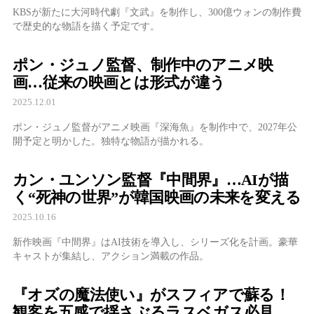
KBSが新たに大河時代劇『文武』を制作し、300億ウォンの制作費
で歴史的な物語を描く予定です。
ポン・ジュノ監督、制作中のアニメ映
画…従来の映画とは形式が違う
2025.12.01
ポン・ジュノ監督がアニメ映画『深海魚』を制作中で、2027年公
開予定と明かした。独特な物語が描かれる。
カン・ユンソン監督『中間界』…AIが描
く“死神の世界”が韓国映画の未来を変える
2025.10.16
新作映画『中間界』はAI技術を導入し、シリーズ化を計画。豪華
キャストが集結し、アクション満載の作品。
『オズの魔法使い』がスフィアで蘇る！
観客を五感で揺さぶるラスベガス必見の