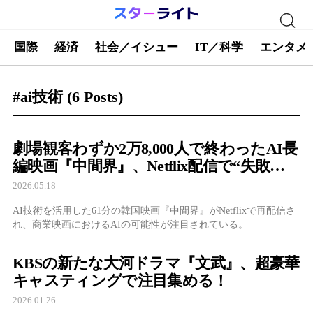
国際
経済
社会／イシュー
IT／科学
エンタメ
#ai技術
(6 Posts)
劇場観客わずか2万8,000人で終わったAI長
編映画『中間界』、Netflix配信で“失敗
作”から再評価なるか
2026.05.18
AI技術を活用した61分の韓国映画『中間界』がNetflixで再配信さ
れ、商業映画におけるAIの可能性が注目されている。
KBSの新たな大河ドラマ『文武』、超豪華
キャスティングで注目集める！
2026.01.26