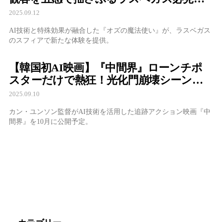
没入シネマ
2025.09.12
AI技術と特殊効果が融合した『オズの魔法使い』が、ラスベガス
のスフィアで新たな体験を提供。
【韓国初AI映画】『中間界』ローンチポ
スターだけで熱狂！光化門崩壊シーンに
鳥肌
2025.09.10
カン・ユンソン監督がAI技術を活用した追跡アクション映画『中
間界』を10月に公開予定。