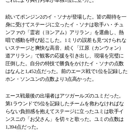
これにより興行列車が単独1位に立った。
続いてポンジン2のイ・ソナが登場した。皆の期待を一
身に受けてステージに立ったイ・ソナは歌手ハ・チュ
ンファの「霊岩（ヨンアム）アリラン」を選曲し、熱
唱で感動を呼び起こした。1ミリの誤差も見つけられな
いステージと爽快な高音、続く「江原（カンウォン）
道アリラン」で観客の応援を引き出し、現場を完璧に
圧倒した。自分の特技で勝負をかけたイ・ソナの点数
はなんと1,452点だった。前のエース戦で1位を記録した
ホン・ソンユンの点数より3点高かった。
エース戦最後の出場者はアツガールズのユミだった。
第1ラウンドで5位を記録したチームを救わなければな
らない負担感を抱えてステージに立ったユミは歌手イ
ンスニの「お父さん」を切々と歌った。ユミの点数は
1,394点だった。