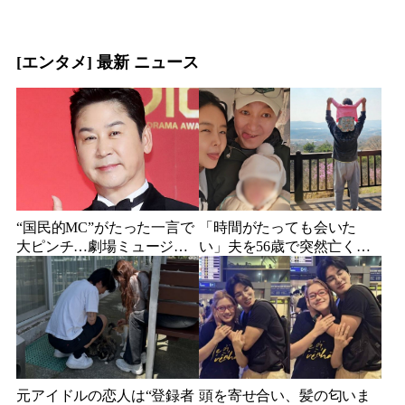
[エンタメ] 最新 ニュース
“国民的MC”がたった一言で
「時間がたっても会いた
大ピンチ…劇場ミュージカ
い」夫を56歳で突然亡くし
ルを巡る発言に批判続出、
た妻…笑顔が父親に似てき
ついに長文で謝罪
た娘と歩む“その後”
元アイドルの恋人は“登録者
頭を寄せ合い、髪の匂いま