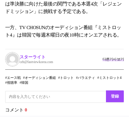
は準決勝に向けた最後の関門である本選4次「レジェン
ドミッション」に挑戦する予定である。
一方、TV CHOSUNのオーディション番組『ミストロッ
ト4』は韓国で毎週木曜日の夜10時にオンエアされる。
スターライト
다른기사 보기
ceh@fastviewkorea.com
エース戦
オーディション番組
トロット
バラエティ
ミストロット4
視聴率
韓国
登録
コメント
0