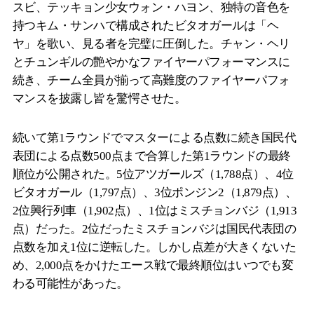
スビ、テッキョン少女ウォン・ハヨン、独特の音色を
持つキム・サンハで構成されたビタオガールは「ヘ
ヤ」を歌い、見る者を完璧に圧倒した。チャン・ヘリ
とチュンギルの艶やかなファイヤーパフォーマンスに
続き、チーム全員が揃って高難度のファイヤーパフォ
マンスを披露し皆を驚愕させた。
続いて第1ラウンドでマスターによる点数に続き国民代
表団による点数500点まで合算した第1ラウンドの最終
順位が公開された。5位アツガールズ（1,788点）、4位
ビタオガール（1,797点）、3位ポンジン2（1,879点）、
2位興行列車（1,902点）、1位はミスチョンバジ（1,913
点）だった。2位だったミスチョンバジは国民代表団の
点数を加え1位に逆転した。しかし点差が大きくないた
め、2,000点をかけたエース戦で最終順位はいつでも変
わる可能性があった。