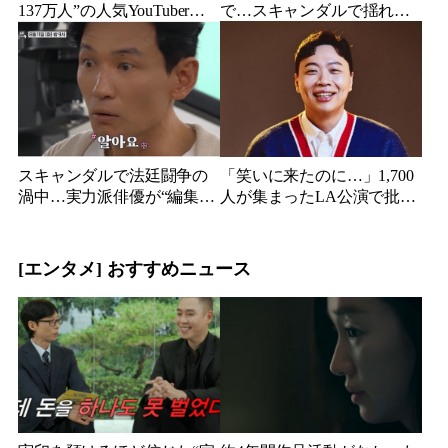
137万人”の人気YouTuberだ
で…スキャンダルで揺れた
った…同日投稿で明らかに
人気俳優、ベトナム女性歌
なった2人の関係
手との親密動画が公開
スキャンダルで法廷闘争の
「笑いに来たのに…」1,700
渦中…実力派俳優が“編集な
人が集まったLA公演で批判
し”でテレビ登場、予告映像
続出、人気コメディアンが
に批判の声
頭を下げた理由
[エンタメ] おすすめニュース