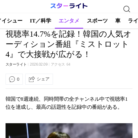
／イシュー
IT／科学
エンタメ
スポーツ
車
ラ
視聴率14.7%を記録！韓国の人気オ
ーディション番組『ミストロット
4』で大接戦が広がる！
スターライト
2026.02.09
アクセス
64
シェア
0
韓国で8週連続、同時間帯の全チャンネル中で視聴率1
位を達成し、最高の話題性を記録中の番組がある。