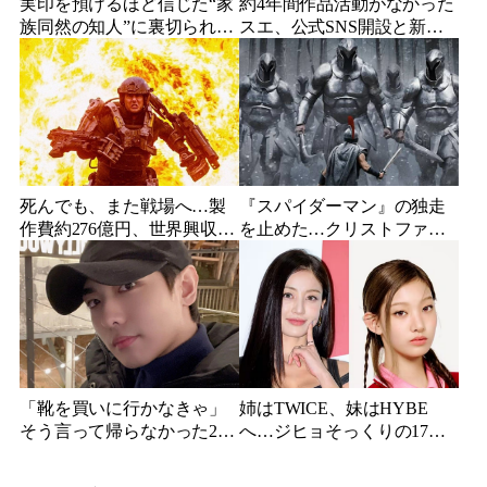
実印を預けるほど信じた“家
約4年間作品活動がなかった
族同然の知人”に裏切られ
スエ、公式SNS開設と新ビ
た…収益9対1、10年間の奴
ジュアル公開で復帰説が急
隷契約で人生が一変
浮上
死んでも、また戦場へ…製
『スパイダーマン』の独走
作費約276億円、世界興収
を止めた…クリストファ
584億円のSF大作『オール・
ー・ノーラン史上最大、390
ユー・ニード・イズ・キ
億円の超大作がついに韓国
ル』がついに配信
上陸
「靴を買いに行かなきゃ」
姉はTWICE、妹はHYBE
そう言って帰らなかった24
へ…ジヒョそっくりの17歳
歳俳優…28歳の誕生日、母
妹、多国籍7人組でついにデ
が玄関に置いた“届かない贈
ビュー