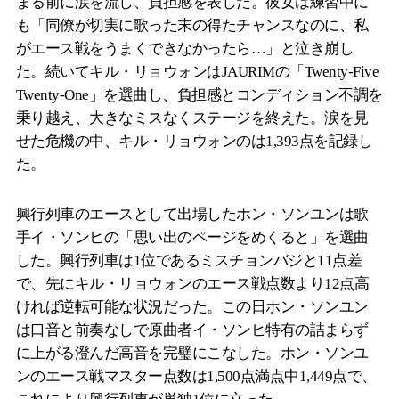
まる前に涙を流し、負担感を表した。彼女は練習中に
も「同僚が切実に歌った末の得たチャンスなのに、私
がエース戦をうまくできなかったら…」と泣き崩し
た。続いてキル・リョウォンはJAURIMの「Twenty-Five
Twenty-One」を選曲し、負担感とコンディション不調を
乗り越え、大きなミスなくステージを終えた。涙を見
せた危機の中、キル・リョウォンのは1,393点を記録し
た。
興行列車のエースとして出場したホン・ソンユンは歌
手イ・ソンヒの「思い出のページをめくると」を選曲
した。興行列車は1位であるミスチョンバジと11点差
で、先にキル・リョウォンのエース戦点数より12点高
ければ逆転可能な状況だった。この日ホン・ソンユン
は口音と前奏なしで原曲者イ・ソンヒ特有の詰まらず
に上がる澄んだ高音を完璧にこなした。ホン・ソンユ
ンのエース戦マスター点数は1,500点満点中1,449点で、