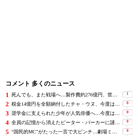
コメント 多くのニュース
1
1
死んでも、また戦場へ…製作費約276億円、世界興収584億円のSF大作『オール・ユー・ニード・イズ・キル』がついに配信
2
0
税金14億円を全額納付したチャ・ウヌ、今度は軍服姿で登場…鍛え上げた上半身に驚きの声
3
0
奨学金に支えられた少年が人気俳優へ…今度は子どもたちに総額5,000万円を寄付
4
0
全員の記憶から消えたピーター・パーカーに謎の敵と制御不能の新能力…『スパイダーマン：ブランド・ニュー・デイ』に期待爆発
5
0
“国民的MC”がたった一言で大ピンチ…劇場ミュージカルを巡る発言に批判続出、ついに長文で謝罪