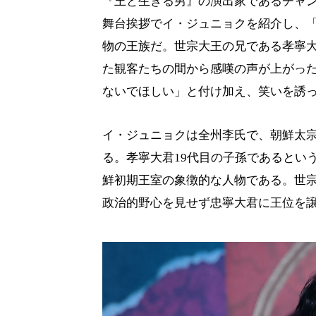
『王と生きる男』の演出家であるチャ
舞台挨拶でイ・ジュニョクを紹介し、
物の王族だ。世宗大王の兄である孝寧
た観客たちの間から感嘆の声が上がっ
ないでほしい」と付け加え、笑いを誘
イ・ジュニョクは全州李氏で、朝鮮太
る。孝寧大君19代目の子孫であるとい
鮮初期王室の象徴的な人物である。世
政治的野心を見せず忠寧大君に王位を