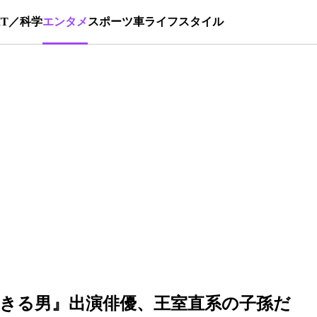
IT／科学
エンタメ
スポーツ
車
ライフスタイル
生きる男』出演俳優、王室直系の子孫だ