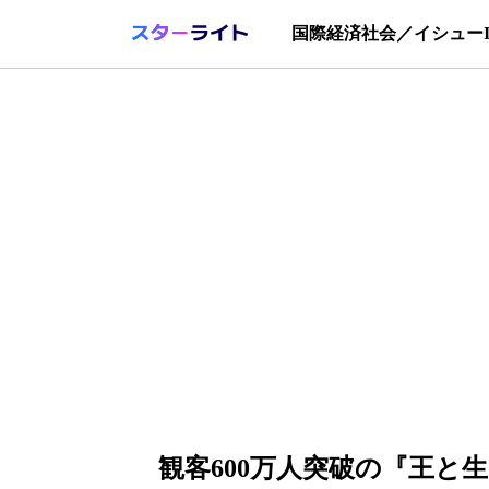
国際
経済
社会／イシュー
観客600万人突破の『王と