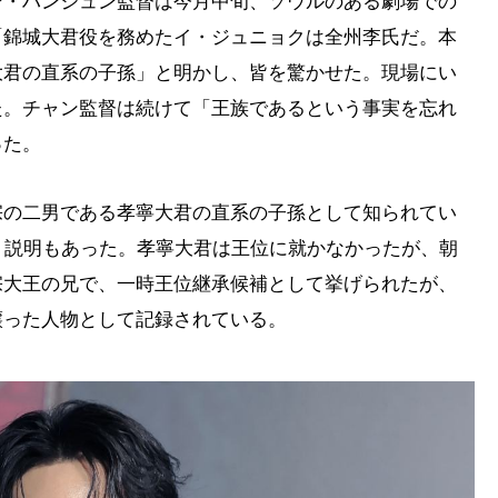
ン・ハンジュン監督は今月中旬、ソウルのある劇場での
「錦城大君役を務めたイ・ジュニョクは全州李氏だ。本
大君の直系の子孫」と明かし、皆を驚かせた。現場にい
た。チャン監督は続けて「王族であるという事実を忘れ
った。
宗の二男である孝寧大君の直系の子孫として知られてい
う説明もあった。孝寧大君は王位に就かなかったが、朝
宗大王の兄で、一時王位継承候補として挙げられたが、
譲った人物として記録されている。