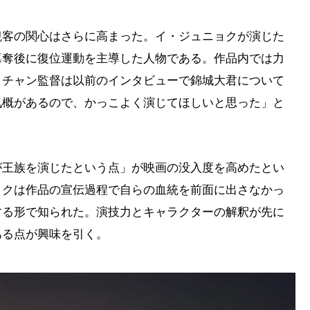
観客の関心はさらに高まった。イ・ジュニョクが演じた
簒奪後に復位運動を主導した人物である。作品内では力
。チャン監督は以前のインタビューで錦城大君について
気概があるので、かっこよく演じてほしいと思った」と
が王族を演じたという点」が映画の没入度を高めたとい
ョクは作品の宣伝過程で自らの血統を前面に出さなかっ
する形で知られた。演技力とキャラクターの解釈が先に
ある点が興味を引く。