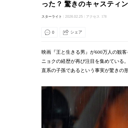
った？ 驚きのキャスティ
スターライト
2026.02.25
アクセス
178
シェア
0
映画『王と生きる男』が600万人の観
ニョクの経歴が再び注目を集めている
直系の子孫であるという事実が驚きの