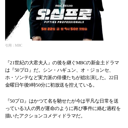
引用：MBC
『21世紀の大君夫人』の後を継ぐMBCの新金土ドラマ
は『50プロ』だ。シン・ハギュン、オ・ジョンセ、
ホ・ソンテなど実力派の俳優たちが総出演した。22日
金曜日午後9時50分に初放送を控えている。
『50プロ』はかつて名を馳せたが今は平凡な日常を送
っている3人の男が運命のように再び事件に絡む過程を
描いたアクションコメディドラマだ。