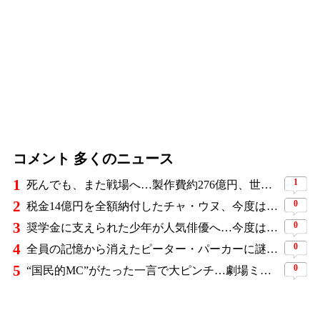
コメント 多くのニュース
1
1
死んでも、また戦場へ…製作費約276億円、世界興収584億円のSF大作『オール・ユー・ニード・イズ・キル』がついに配信
2
0
税金14億円を全額納付したチャ・ウヌ、今度は軍服姿で登場…鍛え上げた上半身に驚きの声
3
0
奨学金に支えられた少年が人気俳優へ…今度は子どもたちに総額5,000万円を寄付
4
0
全員の記憶から消えたピーター・パーカーに謎の敵と制御不能の新能力…『スパイダーマン：ブランド・ニュー・デイ』に期待爆発
5
0
“国民的MC”がたった一言で大ピンチ…劇場ミュージカルを巡る発言に批判続出、ついに長文で謝罪