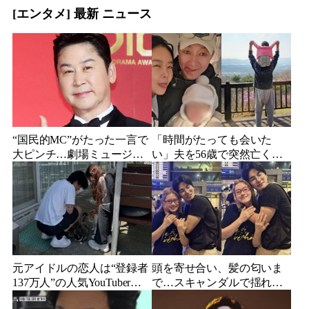
[エンタメ] 最新 ニュース
“国民的MC”がたった一言で
「時間がたっても会いた
大ピンチ…劇場ミュージカ
い」夫を56歳で突然亡くし
ルを巡る発言に批判続出、
た妻…笑顔が父親に似てき
ついに長文で謝罪
た娘と歩む“その後”
元アイドルの恋人は“登録者
頭を寄せ合い、髪の匂いま
137万人”の人気YouTuberだ
で…スキャンダルで揺れた
った…同日投稿で明らかに
人気俳優、ベトナム女性歌