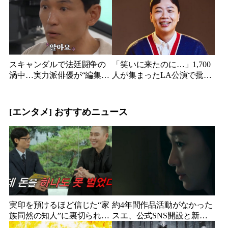
なった2人の関係
手との親密動画が公開
スキャンダルで法廷闘争の
「笑いに来たのに…」1,700
渦中…実力派俳優が“編集な
人が集まったLA公演で批判
し”でテレビ登場、予告映像
続出、人気コメディアンが
に批判の声
頭を下げた理由
[エンタメ] おすすめニュース
実印を預けるほど信じた“家
約4年間作品活動がなかった
族同然の知人”に裏切られ
スエ、公式SNS開設と新ビ
た…収益9対1、10年間の奴
ジュアル公開で復帰説が急