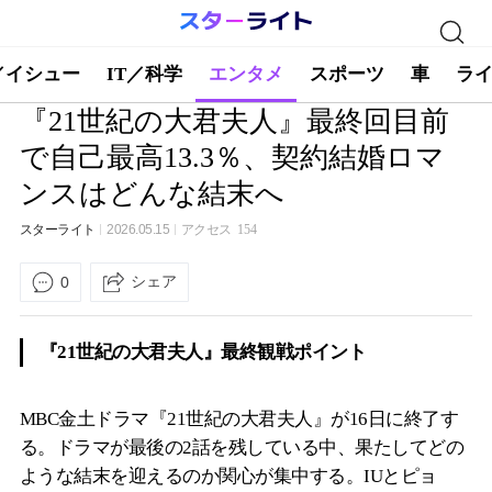
／イシュー
IT／科学
エンタメ
スポーツ
車
ラ
『21世紀の大君夫人』最終回目前
で自己最高13.3％、契約結婚ロマ
ンスはどんな結末へ
スターライト
2026.05.15
アクセス
154
シェア
0
『21世紀の大君夫人』最終観戦ポイント
MBC金土ドラマ『21世紀の大君夫人』が16日に終了す
る。ドラマが最後の2話を残している中、果たしてどの
ような結末を迎えるのか関心が集中する。IUとピョ