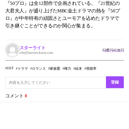
『50プロ』は全12部作で企画されている。『21世紀の
大君夫人』が盛り上げたMBC金土ドラマの熱を『50プ
ロ』が中年特有の頑固さとユーモアを込めたドラマで
引き継ぐことができるのか関心が集まる。
スターライト
다른기사 보기
ceh@fastviewkorea.com
OST
ドラマ
ロマンス
家族愛
権力
結末
視聴率
登録
コメント
0