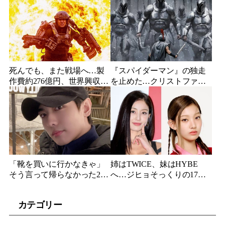
隷契約で人生が一変
浮上
死んでも、また戦場へ…製
『スパイダーマン』の独走
作費約276億円、世界興収
を止めた…クリストファ
584億円のSF大作『オール・
ー・ノーラン史上最大、390
ユー・ニード・イズ・キ
億円の超大作がついに韓国
ル』がついに配信
上陸
「靴を買いに行かなきゃ」
姉はTWICE、妹はHYBE
そう言って帰らなかった24
へ…ジヒョそっくりの17歳
歳俳優…28歳の誕生日、母
妹、多国籍7人組でついにデ
が玄関に置いた“届かない贈
ビュー
カテゴリー
り物”