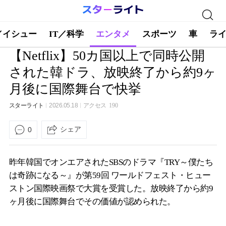
／イシュー
IT／科学
エンタメ
スポーツ
車
ラ
【Netflix】50カ国以上で同時公開
された韓ドラ、放映終了から約9ヶ
月後に国際舞台で快挙
スターライト
2026.05.18
アクセス
190
シェア
0
昨年韓国でオンエアされたSBSのドラマ『TRY～僕たち
は奇跡になる～』が第59回 ワールドフェスト・ヒュー
ストン国際映画祭で大賞を受賞した。放映終了から約9
ヶ月後に国際舞台でその価値が認められた。