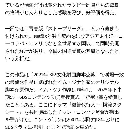
ているが情熱だけは並外れたラグビー部員たちの成長
の物語がじんわりとした感動を呼び、好評価を得た。
一部では「青春版『ストーブリーグ』」という修飾も
付けられた。Netflixと独占契約を結びアジア太平洋・ヨ
ーロッパ・アメリカなど全世界50か国以上で同時公開
された経歴があり、今回の国際受賞の基盤となったと
いう分析だ。
この作品は「2021年 SBS文化財団脚本公募」で満場一致
の最優秀作品に選ばれたイム・ジナ作家のオリジナル
脚本が原作だ。イム・ジナ作家は昨年1月、2025年下半
期の「SBSコンテンツ功労者授賞式」で特別賞を受賞し
たこともある。ここにドラマ『復讐代行人2～模範タク
シー～』を共同演出したチャン・ヨンソク監督が演出
を手がけた。ユン・ゲサンは2007年以降約18年ぶりに
SBSドラマに復帰したことで話題を集めた。