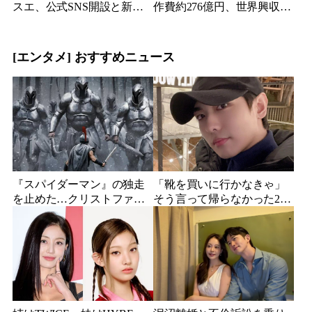
スエ、公式SNS開設と新ビ
作費約276億円、世界興収
ジュアル公開で復帰説が急
584億円のSF大作『オール・
浮上
ユー・ニード・イズ・キ
ル』がついに配信
[エンタメ] おすすめニュース
『スパイダーマン』の独走
「靴を買いに行かなきゃ」
を止めた…クリストファ
そう言って帰らなかった24
ー・ノーラン史上最大、390
歳俳優…28歳の誕生日、母
億円の超大作がついに韓国
が玄関に置いた“届かない贈
上陸
り物”