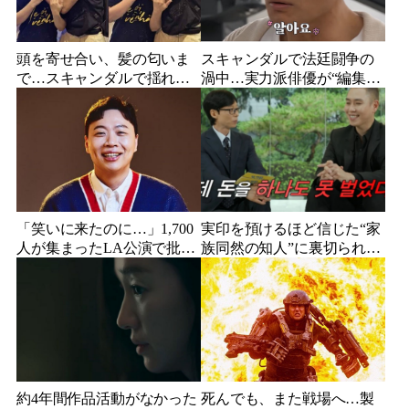
頭を寄せ合い、髪の匂いま
スキャンダルで法廷闘争の
で…スキャンダルで揺れた
渦中…実力派俳優が“編集な
人気俳優、ベトナム女性歌
し”でテレビ登場、予告映像
手との親密動画が公開
に批判の声
「笑いに来たのに…」1,700
実印を預けるほど信じた“家
人が集まったLA公演で批判
族同然の知人”に裏切られ
続出、人気コメディアンが
た…収益9対1、10年間の奴
頭を下げた理由
隷契約で人生が一変
約4年間作品活動がなかった
死んでも、また戦場へ…製