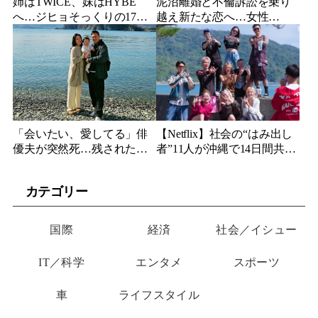
姉はTWICE、妹はHYBE
泥沼離婚と不倫訴訟を乗り
へ…ジヒョそっくりの17歳
越え新たな恋へ…女性
妹、多国籍7人組でついにデ
YouTuberが選んだのは身長
ビュー
189cmの医者
「会いたい、愛してる」俳
【Netflix】社会の“はみ出し
優夫が突然死…残された女
者”11人が沖縄で14日間共同
優妻が3か月後、幼い娘と空
生活…最終日まで「告白禁
に送った言葉
止」の恋愛リアリティーが
カテゴリー
帰ってくる
国際
経済
社会／イシュー
IT／科学
エンタメ
スポーツ
車
ライフスタイル