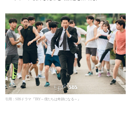
引用：SBSドラマ『TRY～僕たちは奇跡になる～』