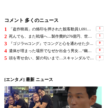
コメント 多くのニュース
1
1
「盗作映画」の烙印を押された観客動員1,691万人の大ヒット作、裁判所の判断ですべてが覆った
2
1
死んでも、また戦場へ…製作費約276億円、世界興収584億円のSF大作『オール・ユー・ニード・イズ・キル』がついに配信
3
0
『ゴジラvsコング』でコングと心を通わせた少女役、わずか18歳で突然の死…父が事故を起こした19歳少年に伝えた言葉
4
0
遺体が埋まった場所でなぜか出会う男女…“幽霊の証言”で事件を解く『恋は命がけ』がNetflix世界2位
5
0
頭を寄せ合い、髪の匂いまで…スキャンダルで揺れた人気俳優、ベトナム女性歌手との親密動画が公開
[エンタメ] 最新 ニュース