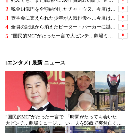
1
死んでも、また戦場へ…製作費約276億円、世界興収584億円のSF大作『オール・ユー・ニード・イズ・キル』がついに配信
2
0
税金14億円を全額納付したチャ・ウヌ、今度は軍服姿で登場…鍛え上げた上半身に驚きの声
3
0
奨学金に支えられた少年が人気俳優へ…今度は子どもたちに総額5,000万円を寄付
4
0
全員の記憶から消えたピーター・パーカーに謎の敵と制御不能の新能力…『スパイダーマン：ブランド・ニュー・デイ』に期待爆発
5
0
“国民的MC”がたった一言で大ピンチ…劇場ミュージカルを巡る発言に批判続出、ついに長文で謝罪
[エンタメ] 最新 ニュース
“国民的MC”がたった一言で
「時間がたっても会いた
大ピンチ…劇場ミュージカ
い」夫を56歳で突然亡くし
ルを巡る発言に批判続出、
た妻…笑顔が父親に似てき