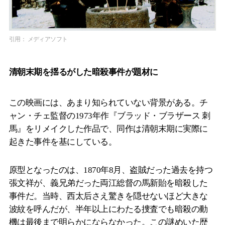
引用： メディアソフト
清朝末期を揺るがした暗殺事件が題材に
この映画には、あまり知られていない背景がある。チ
ャン・チェ監督の1973年作『ブラッド・ブラザース 刺
馬』をリメイクした作品で、同作は清朝末期に実際に
起きた事件を基にしている。
原型となったのは、1870年8月、盗賊だった過去を持つ
張文祥が、義兄弟だった両江総督の馬新貽を暗殺した
事件だ。当時、西太后さえ驚きを隠せないほど大きな
波紋を呼んだが、半年以上にわたる捜査でも暗殺の動
機は最後まで明らかにならなかった。この謎めいた歴