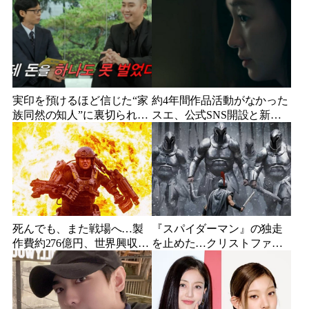
実印を預けるほど信じた“家
約4年間作品活動がなかった
族同然の知人”に裏切られ
スエ、公式SNS開設と新ビ
た…収益9対1、10年間の奴
ジュアル公開で復帰説が急
隷契約で人生が一変
浮上
死んでも、また戦場へ…製
『スパイダーマン』の独走
作費約276億円、世界興収
を止めた…クリストファ
584億円のSF大作『オール・
ー・ノーラン史上最大、390
ユー・ニード・イズ・キ
億円の超大作がついに韓国
ル』がついに配信
上陸