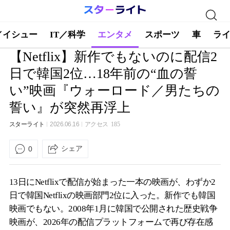
／イシュー
IT／科学
エンタメ
スポーツ
車
ラ
【Netflix】新作でもないのに配信2
日で韓国2位…18年前の“血の誓
い”映画『ウォーロード／男たちの
誓い』が突然再浮上
スターライト
2026.06.16
アクセス
185
シェア
0
13日にNetflixで配信が始まった一本の映画が、わずか2
日で韓国Netflixの映画部門2位に入った。新作でも韓国
映画でもない。2008年1月に韓国で公開された歴史戦争
映画が、2026年の配信プラットフォームで再び存在感