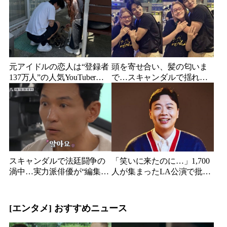
ついに長文で謝罪
た娘と歩む“その後”
元アイドルの恋人は“登録者
頭を寄せ合い、髪の匂いま
137万人”の人気YouTuberだ
で…スキャンダルで揺れた
った…同日投稿で明らかに
人気俳優、ベトナム女性歌
なった2人の関係
手との親密動画が公開
スキャンダルで法廷闘争の
「笑いに来たのに…」1,700
渦中…実力派俳優が“編集な
人が集まったLA公演で批判
し”でテレビ登場、予告映像
続出、人気コメディアンが
に批判の声
頭を下げた理由
[エンタメ] おすすめニュース