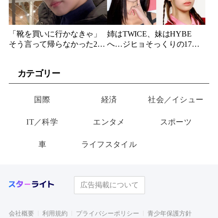
「靴を買いに行かなきゃ」
姉はTWICE、妹はHYBE
そう言って帰らなかった24
へ…ジヒョそっくりの17歳
歳俳優…28歳の誕生日、母
妹、多国籍7人組でついにデ
が玄関に置いた“届かない贈
ビュー
カテゴリー
り物”
国際
経済
社会／イシュー
IT／科学
エンタメ
スポーツ
車
ライフスタイル
広告掲載について
会社概要
利用規約
プライバシーポリシー
青少年保護方針