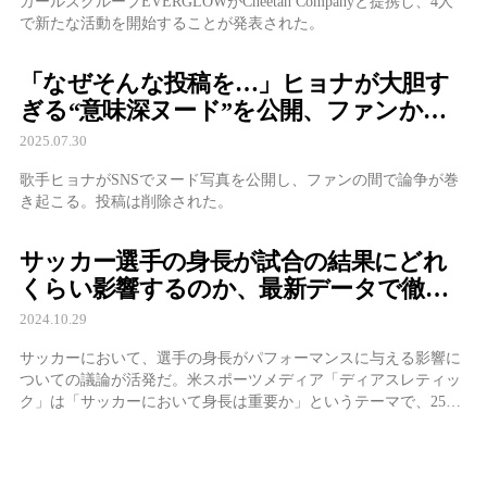
ガールズグループEVERGLOWがCheetah Companyと提携し、4人
で新たな活動を開始することが発表された。
「なぜそんな投稿を…」ヒョナが大胆す
ぎる“意味深ヌード”を公開、ファンから
心配の声続出
2025.07.30
歌手ヒョナがSNSでヌード写真を公開し、ファンの間で論争が巻
き起こる。投稿は削除された。
サッカー選手の身長が試合の結果にどれ
くらい影響するのか、最新データで徹底
解説
2024.10.29
サッカーにおいて、選手の身長がパフォーマンスに与える影響に
ついての議論が活発だ。米スポーツメディア「ディアスレティッ
ク」は「サッカーにおいて身長は重要か」というテーマで、25日
（現地時間）詳細な分析を発表した。ディアスレティックは「サ
ッカーにおいて身長が重要な要素となり得るが、選 ...