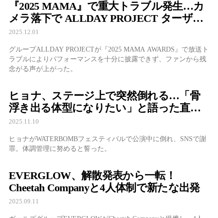
『2025 MAMA』で重大トラブル発生…カ
メラ落下で ALLDAY PROJECT ターザン
のソロパフォーマンスが消失
2025.12.01
グループALLDAY PROJECTが『2025 MAMA AWARDS』で放送ト
ラブルによりパフォーマンスを十分に披露できず、ファンから残
念がる声が上がった。
ヒョナ、ステージ上で突然倒れる…「骨
浮き出る体型になりたい」と語った直後
の惨事
2025.11.10
ヒョナがWATERBOMBフェスティバルで公演中に倒れ、SNSで謝
罪。体調管理に努めると誓った。
EVERGLOW、解散発表から一転！
Cheetah Companyと4人体制で新たな出発
2025.09.11