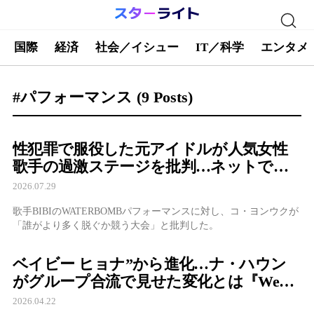
国際
経済
社会／イシュー
IT／科学
エンタメ
#パフォーマンス
(9 Posts)
性犯罪で服役した元アイドルが人気女性
歌手の過激ステージを批判…ネットでは
「誰が言っているのか」と波紋
2026.07.29
歌手BIBIのWATERBOMBパフォーマンスに対し、コ・ヨンウクが
「誰がより多く脱ぐか競う大会」と批判した。
ベイビー ヒョナ”から進化…ナ・ハウン
がグループ合流で見せた変化とは『We
Are UNCHILD』に込めた想い
2026.04.22