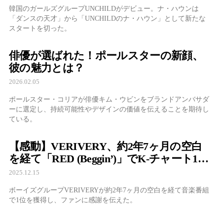
韓国のガールズグループUNCHILDがデビュー。ナ・ハウンは
「ダンスの天才」から「UNCHILDのナ・ハウン」として新たな
スタートを切った。
俳優が選ばれた！ポールスターの新顔、
彼の魅力とは？
2026.02.05
ポールスター・コリアが俳優キム・ウビンをブランドアンバサダ
ーに選定し、持続可能性やデザインの価値を伝えることを期待し
ている。
【感動】VERIVERY、約2年7ヶ月の空白
を経て「RED (Beggin’)」でK-チャート1位
に！
2025.12.15
ボーイズグループVERIVERYが約2年7ヶ月の空白を経て音楽番組
で1位を獲得し、ファンに感謝を伝えた。