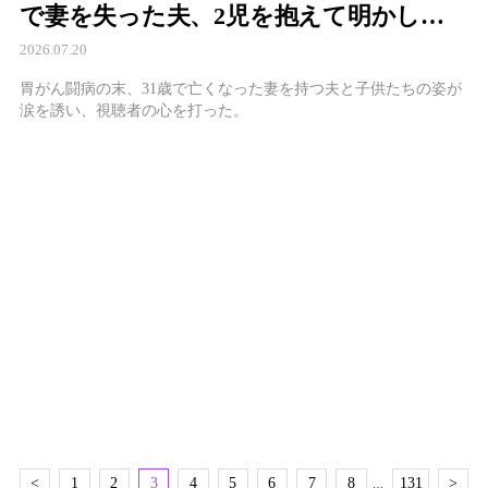
で妻を失った夫、2児を抱えて明かし
た“ギリギリの現在”
2026.07.20
胃がん闘病の末、31歳で亡くなった妻を持つ夫と子供たちの姿が
涙を誘い、視聴者の心を打った。
<
1
2
3
4
5
6
7
8
131
>
…