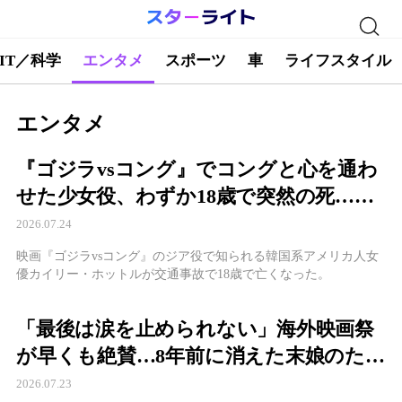
IT／科学
エンタメ
スポーツ
車
ライフスタイル
エンタメ
『ゴジラvsコング』でコングと心を通わ
せた少女役、わずか18歳で突然の死…父
が事故を起こした19歳少年に伝えた言葉
2026.07.24
映画『ゴジラvsコング』のジア役で知られる韓国系アメリカ人女
優カイリー・ホットルが交通事故で18歳で亡くなった。
「最後は涙を止められない」海外映画祭
が早くも絶賛…8年前に消えた末娘のた
め、4人の母娘が復讐に挑む『慶州紀行』
2026.07.23