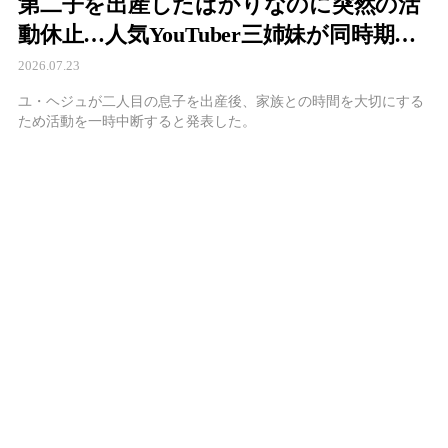
第二子を出産したばかりなのに突然の活
動休止…人気YouTuber三姉妹が同時期に
姿を消し、ファンから心配の声
2026.07.23
ユ・ヘジュが二人目の息子を出産後、家族との時間を大切にする
ため活動を一時中断すると発表した。