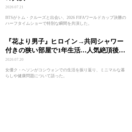
2026.07.21
BTSがトム・クルーズと出会い、2026 FIFAワールドカップ決勝の
ハーフタイムショーで特別な瞬間を共演した。
『花より男子』ヒロイン→共同シャワー
付きの狭い部屋で1年生活…人気絶頂後に
選んだ驚きの暮らし
2026.07.20
女優ク・ヘソンがコシウォンでの生活を振り返り、ミニマルな暮
らしや健康問題について語った。