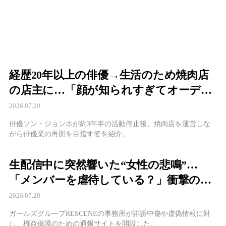
経歴20年以上の俳優→生活のため焼肉店
の店主に…「顔が知られすぎてオーディ
ションにも呼ばれない」現実
2026.07.20
俳優ソン・ジョンホが約3年半の活動停止後、焼肉店を運営しな
がら俳優業の再開を目指す姿を紹介。
生配信中に突然響いた“女性の悲鳴”…
「メンバーを虐待している？」衝撃の疑
惑が拡散、本人が明かした真相
2026.07.20
ガールズグループRESCENEの事務所が誹謗中傷や虚偽情報に対
し、権益保護のための通報サイトを開設した。