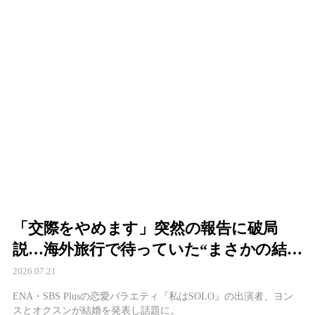
「交際をやめます」突然の報告に破局
説…海外旅行で待っていた“まさかの結
末”に祝福殺到
2026.07.21
ENA・SBS Plusの恋愛バラエティ『私はSOLO』の出演者、ヨン
スとオクスンが結婚を発表し話題に。