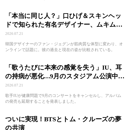
「本当に同じ人？」口ひげ＆スキンヘッ
ドで知られた有名デザイナー、ムキムキ
の“別人姿”に衝撃
2026.07.21
韓国デザイナーのファン・ジェグンが筋肉質な体型に変わり、オ
ンラインで話題に。彼の過去と現在の姿が比較されている。
「歌うたびに本来の感覚を失う」IU、耳
の持病が悪化…9月のスタジアム公演中
止、6thアルバムも発売延期へ
2026.07.21
歌手IUが健康問題で9月のコンサートをキャンセルし、アルバム
の発売も延期することを発表しました。
ついに実現！BTSとトム・クルーズの夢
の共演