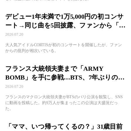
デビュー1年未満で1万5,000円の初コンサ
ート→同じ曲を5回披露、ファンから「さ
すがに高すぎる」と批判続出
2026.07.20
大人気アイドルCORTISが初のコンサートを開催したが、ファン
からの批判が相次いでいる。
フランス大統領夫妻まで「ARMY
BOMB」を手に参戦…BTS、7年ぶりのパ
リ公演で9万人を熱狂の渦へ
2026.07.20
フランスのマクロン大統領夫妻がBTSのパリ公演を観覧し、SNS
に動画を投稿した。約9万人が集まったこの公演は大盛況だっ
た。
「ママ、いつ帰ってくるの？」31歳目前