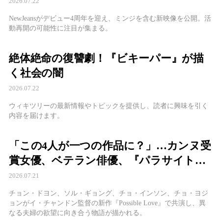
性、ダニエル不在に注目集まる
2026.07.22
NewJeansがデビュー4周年を迎え、ミンジを含む新映像を公開。活
動再開の可能性に注目が集まる。
絶体絶命の復讐劇！『ビキーパー』が描
く社会の闇
2026.07.22
ウィキツリーの最新情報やトピックを提供し、読者に興味を引く
内容を届けます。
「この4人が一つの作品に？」…カンヌ受
賞女優、ベテラン俳優、『パラサイト』
女優ら韓国トップスターが豪華集結
2026.07.21
チョン・ドヨン、ソル・ギョング、チョ・インソン、チョ・ヨジ
ョンがイ・チャンドン監督の新作『Possible Love』で共演し、異
なる夫婦の欲望に向き合う物語が描かれる。