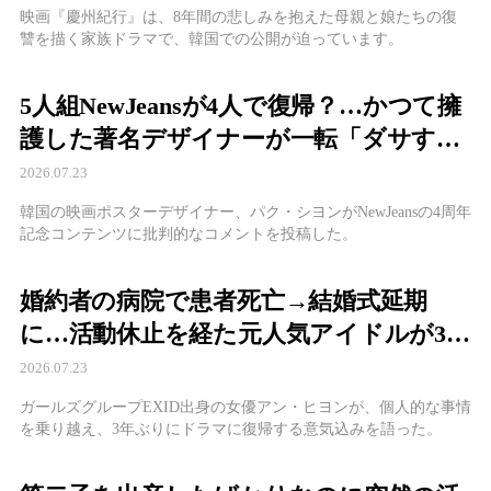
映画『慶州紀行』は、8年間の悲しみを抱えた母親と娘たちの復
讐を描く家族ドラマで、韓国での公開が迫っています。
5人組NewJeansが4人で復帰？…かつて擁
護した著名デザイナーが一転「ダサすぎ
る」と猛批判
2026.07.23
韓国の映画ポスターデザイナー、パク・シヨンがNewJeansの4周年
記念コンテンツに批判的なコメントを投稿した。
婚約者の病院で患者死亡→結婚式延期
に…活動休止を経た元人気アイドルが3年
ぶり復帰
2026.07.23
ガールズグループEXID出身の女優アン・ヒヨンが、個人的な事情
を乗り越え、3年ぶりにドラマに復帰する意気込みを語った。