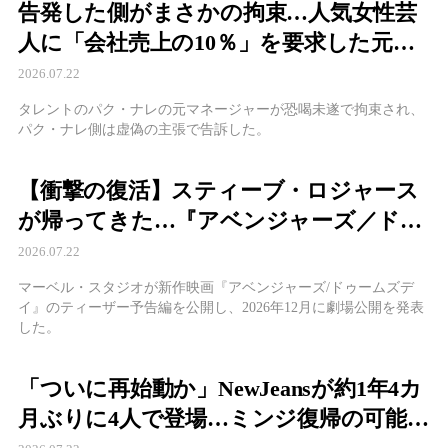
告発した側がまさかの拘束…人気女性芸
人に「会社売上の10％」を要求した元マ
ネージャー、横領疑惑も浮上
2026.07.22
タレントのパク・ナレの元マネージャーが恐喝未遂で拘束され、
パク・ナレ側は虚偽の主張で告訴した。
【衝撃の復活】スティーブ・ロジャース
が帰ってきた…『アベンジャーズ／ドゥ
ームズデイ』X-MENまで集結する史上最
2026.07.22
大の決戦へ
マーベル・スタジオが新作映画『アベンジャーズ/ドゥームズデ
イ』のティーザー予告編を公開し、2026年12月に劇場公開を発表
した。
「ついに再始動か」NewJeansが約1年4カ
月ぶりに4人で登場…ミンジ復帰の可能